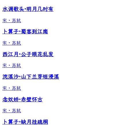
水调歌头·明月几时有
宋
·
苏轼
卜算子·蜀客到江南
宋
·
苏轼
西江月·公子眼花乱发
宋
·
苏轼
浣溪沙·山下兰芽短浸溪
宋
·
苏轼
念奴娇·赤壁怀古
宋
·
苏轼
卜算子·缺月挂疏桐