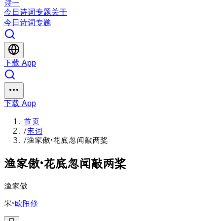
诗一
今日
诗词
专题
关于
今日
诗词
专题
下载 App
下载 App
首页
/
宋词
/
渔家傲·花底忽闻敲两桨
渔
家
傲
·
花
底
忽
闻
敲
两
桨
渔家傲
宋
·
欧阳修