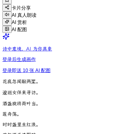
卡片分享
AI 真人朗读
AI 赏析
AI 配图
诗中意境，AI 为你具象
登录后生成画作
登录即送 10 张 AI 配图
花
底
忽
闻
敲
两
桨
。
逡
巡
女
伴
来
寻
访
。
酒
盏
旋
将
荷
叶
当
。
莲
舟
荡
。
时
时
盏
里
生
红
浪
。