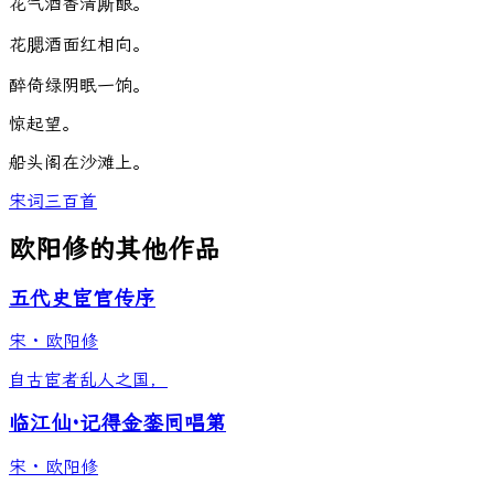
花
气
酒
香
清
厮
酿
。
花
腮
酒
面
红
相
向
。
醉
倚
绿
阴
眠
一
饷
。
惊
起
望
。
船
头
阁
在
沙
滩
上
。
宋词三百首
欧阳修的其他作品
五代史宦官传序
宋
·
欧阳修
自古宦者乱人之国，
临江仙·记得金銮同唱第
宋
·
欧阳修