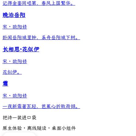
记得金銮同唱第，春风上国繁华。
晚泊岳阳
宋
·
欧阳修
卧闻岳阳城里钟，系舟岳阳城下树。
长相思·花似伊
宋
·
欧阳修
花似伊。
霜
宋
·
欧阳修
一夜新霜著瓦轻，芭蕉心折败荷倾。
把诗一装进口袋
原生体验 · 离线随读 · 桌面小组件