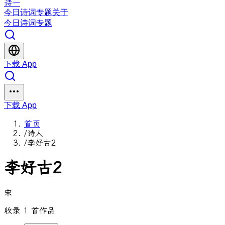
诗一
今日
诗词
专题
关于
今日
诗词
专题
下载 App
下载 App
首页
/
诗人
/
李好古2
李好古2
宋
收录 1 首作品