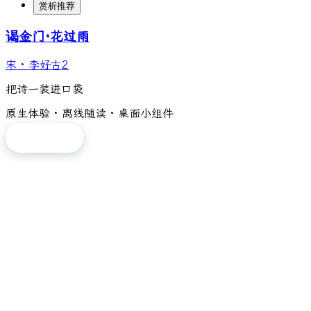
赏析推荐
谒金门·花过雨
宋
·
李好古2
把诗一装进口袋
原生体验 · 离线随读 · 桌面小组件
免费下载