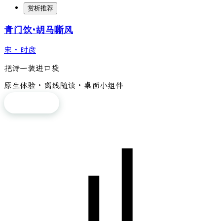
赏析推荐
青门饮·胡马嘶风
宋
·
时彦
把诗一装进口袋
原生体验 · 离线随读 · 桌面小组件
免费下载