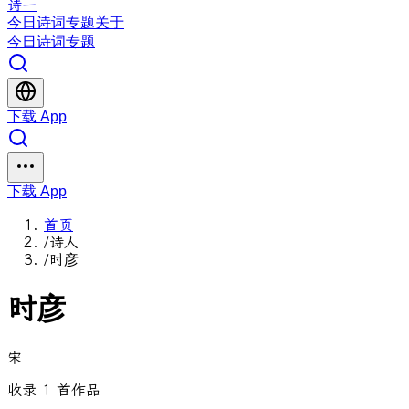
诗一
今日
诗词
专题
关于
今日
诗词
专题
下载 App
下载 App
首页
/
诗人
/
时彦
时彦
宋
收录 1 首作品