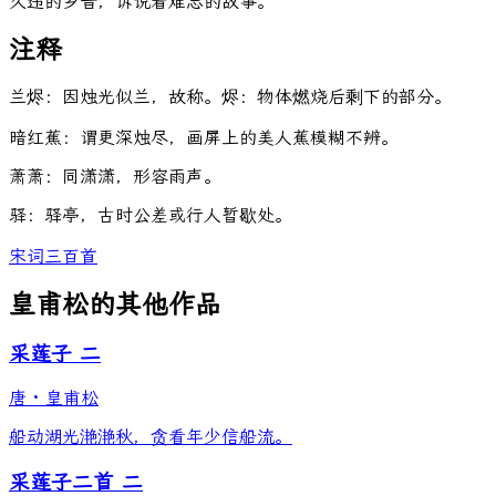
久违的乡音，诉说着难忘的故事。
注释
兰烬：因烛光似兰，故称。烬：物体燃烧后剩下的部分。
暗红蕉：谓更深烛尽，画屏上的美人蕉模糊不辨。
萧萧：同潇潇，形容雨声。
驿：驿亭，古时公差或行人暂歇处。
宋词三百首
皇甫松的其他作品
采莲子 二
唐
·
皇甫松
船动湖光滟滟秋，贪看年少信船流。
采莲子二首 二