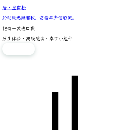
唐
·
皇甫松
船动湖光滟滟秋，贪看年少信船流。
把诗一装进口袋
原生体验 · 离线随读 · 桌面小组件
免费下载