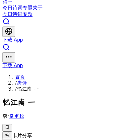
诗一
今日
诗词
专题
关于
今日
诗词
专题
下载 App
下载 App
首页
/
唐诗
/
忆江南 一
忆
江
南
一
唐
·
皇甫松
卡片分享