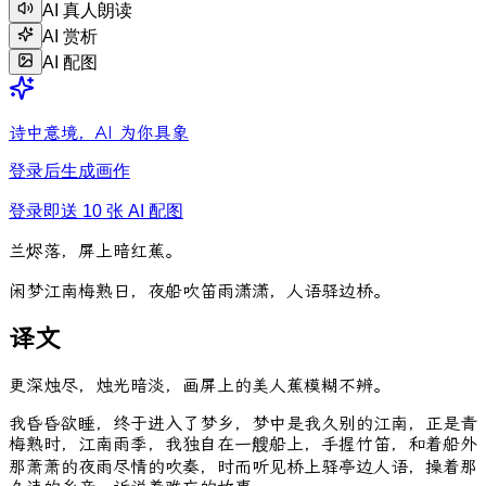
AI 真人朗读
AI 赏析
AI 配图
诗中意境，AI 为你具象
登录后生成画作
登录即送 10 张 AI 配图
兰
烬
落
，
屏
上
暗
红
蕉
。
闲
梦
江
南
梅
熟
日
，
夜
船
吹
笛
雨
潇
潇
，
人
语
驿
边
桥
。
译文
更深烛尽，烛光暗淡，画屏上的美人蕉模糊不辨。
我昏昏欲睡，终于进入了梦乡，梦中是我久别的江南，正是青
梅熟时，江南雨季，我独自在一艘船上，手握竹笛，和着船外
那萧萧的夜雨尽情的吹奏，时而听见桥上驿亭边人语，操着那