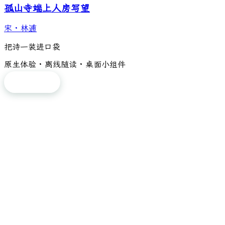
孤山寺端上人房写望
宋
·
林逋
把诗一装进口袋
原生体验 · 离线随读 · 桌面小组件
免费下载