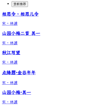
赏析推荐
相思令・相思儿令
宋
·
林逋
山园小梅二首 其一
宋
·
林逋
秋江写望
宋
·
林逋
点绛唇·金谷年年
宋
·
林逋
山园小梅·其一
宋
·
林逋