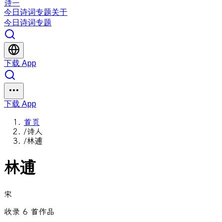
诗一
今日
诗词
专题
关于
今日
诗词
专题
下载 App
下载 App
首页
/
诗人
/
林逋
林逋
宋
收录 6 首作品