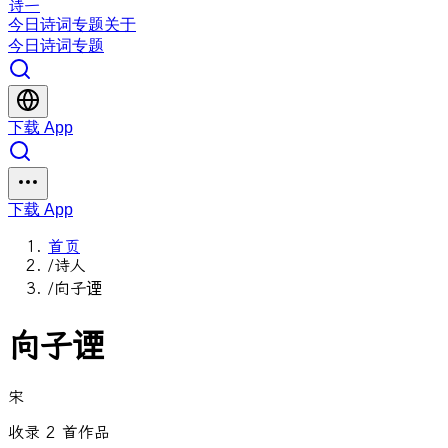
诗一
今日
诗词
专题
关于
今日
诗词
专题
下载 App
下载 App
首页
/
诗人
/
向子𬤇
向子𬤇
宋
收录 2 首作品