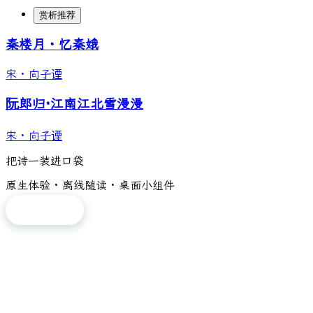
赏析推荐
秦楼月・忆秦娥
宋
·
向子𬤇
阮郎归·江南江北雪漫漫
宋
·
向子𬤇
把诗一装进口袋
原生体验 · 离线随读 · 桌面小组件
免费下载