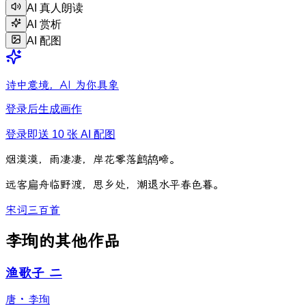
AI 真人朗读
AI 赏析
AI 配图
诗中意境，AI 为你具象
登录后生成画作
登录即送 10 张 AI 配图
烟
漠
漠
，
雨
凄
凄
，
岸
花
零
落
鹧
鸪
啼
。
远
客
扁
舟
临
野
渡
，
思
乡
处
，
潮
退
水
平
春
色
暮
。
宋词三百首
李珣的其他作品
渔歌子 二
唐
·
李珣