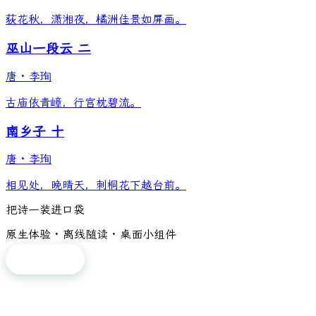
荻花秋，潇湘夜，橘洲佳景如屏画。
巫山一段云 二
唐
·
李珣
古庙依青嶂，行宫枕碧流。
南乡子 十
唐
·
李珣
相见处，晚晴天，刺桐花下越台前。
把诗一装进口袋
原生体验 · 离线随读 · 桌面小组件
免费下载