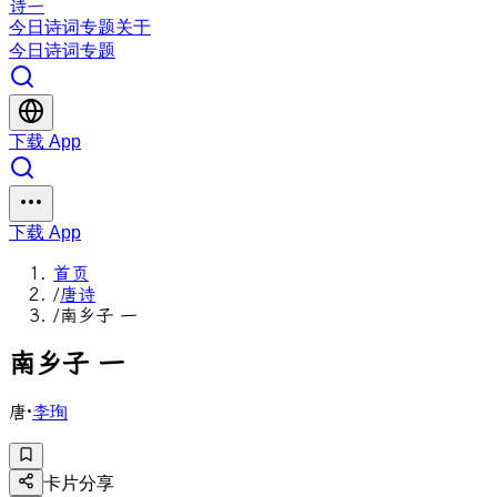
诗一
今日
诗词
专题
关于
今日
诗词
专题
下载 App
下载 App
首页
/
唐诗
/
南乡子 一
南
乡
子
一
唐
·
李珣
卡片分享