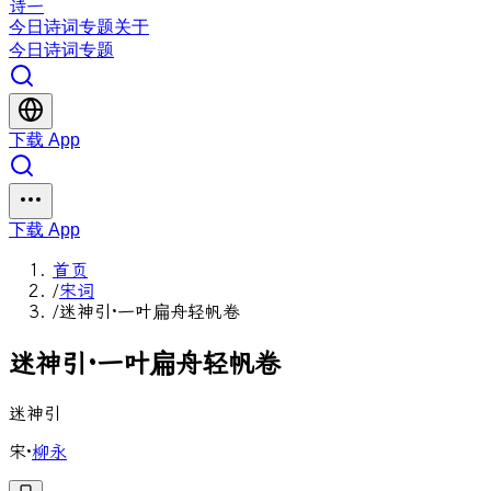
诗一
今日
诗词
专题
关于
今日
诗词
专题
下载 App
下载 App
首页
/
宋词
/
迷神引·一叶扁舟轻帆卷
迷
神
引
·
一
叶
扁
舟
轻
帆
卷
迷神引
宋
·
柳永