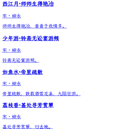
西江月·师师生得艳冶
宋
·
柳永
师师生得艳冶，香香于我情多。
少年游·铃斋无讼宴游频
宋
·
柳永
铃斋无讼宴游频。
如鱼水·帝里疏散
宋
·
柳永
帝里疏散，数载酒萦花系，九陌狂游。
荔枝香·甚处寻芳赏翠
宋
·
柳永
甚处寻芳赏翠，归去晚。