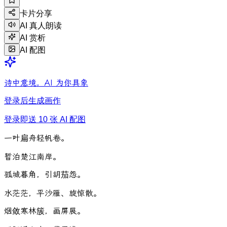
卡片分享
AI 真人朗读
AI 赏析
AI 配图
诗中意境，AI 为你具象
登录后生成画作
登录即送 10 张 AI 配图
一
叶
扁
舟
轻
帆
卷
。
暂
泊
楚
江
南
岸
。
孤
城
暮
角
，
引
胡
茄
怨
。
水
茫
茫
，
平
沙
雁
、
旋
惊
散
。
烟
敛
寒
林
簇
，
画
屏
展
。