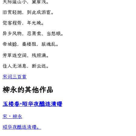
天
际
遥
山
小
，
黛
眉
浅
。
旧
赏
轻
抛
，
到
此
成
游
宦
。
觉
客
程
劳
，
年
光
晚
。
异
乡
风
物
，
忍
萧
索
、
当
愁
眼
。
帝
城
赊
，
秦
楼
阻
，
旅
魂
乱
。
芳
草
连
空
阔
，
残
照
满
。
佳
人
无
消
息
，
断
云
远
。
宋词三百首
柳永的其他作品
玉楼春·昭华夜醮连清曙
宋
·
柳永
昭华夜醮连清曙。