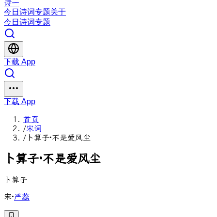
诗一
今日
诗词
专题
关于
今日
诗词
专题
下载 App
下载 App
首页
/
宋词
/
卜算子·不是爱风尘
卜
算
子
·
不
是
爱
风
尘
卜算子
宋
·
严蕊