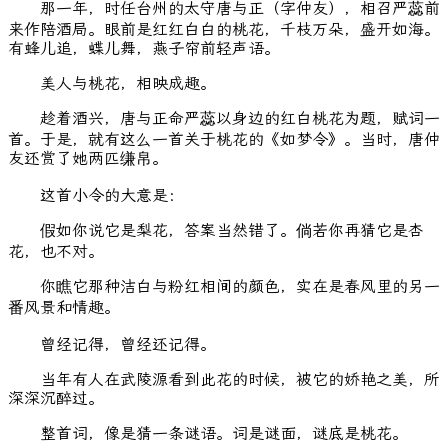
那一年，时任台州的太守唐与正（字仲友），相召严蕊前
来作陪酒局。眼前是红红白白的桃花，千枝万朵，盛开如海。
有蜂儿追，蝶儿舞，燕子帘前轻声语。
美人与桃花，相映成趣。
趁着酒兴，唐与正命严蕊以身边的红白桃花为题，赋词一
首。于是，就有这么一首关于桃花的《如梦令》。当时，唐仲
友还赏了她两匹缣帛。
这首小令的大意是：
假如你说它是梨花，答案当然错了。倘若你再猜它是杏
花，也不对。
你瞧它那种洁白与粉红相间的颜色，实在是春风里的另一
番风景和情趣。
曾经记得，曾经还记得。
当年有人在武陵源看到此花的时候，被它的娇艳之美，所
深深沉醉过。
整首词，像是猜一条谜语。词是谜面，谜底是桃花。