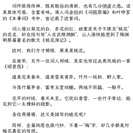
词作简练传神，既有脱俗的清新，也有几分俏皮之感。读
来具体可感，含蓄有味。清人冯金伯的《词苑萃编》和叶申芗
的《本事词》书中，皆记载了这首词。
词人借以梨花的白，杏花的红，故意卖关子不提及“桃花”
的花名，却在结句写“人在武陵微醉”，让人很快能想到了陶渊
明那篇著名的散文《桃花源记》。
这时，我们方才顿悟，原来是桃花。
在南宋，另外一位词人郑域，其实也写过此类风格的一首
《昭君怨》：
道是花来春未，道是雪来香异。竹外一枝斜，野人家。
冷落竹篱茅舍，富贵玉堂琼榭。两地不同栽，一般开。
花开的时候，春天未至。它犹似香雪，一些竹子旁边，能
见到它一支横斜的疏影。
各位再猜猜，这又是描写的啥花呢？
同样，全篇构思也很巧妙，不着一“梅”字，却几乎都是对
梅花真实的写照。