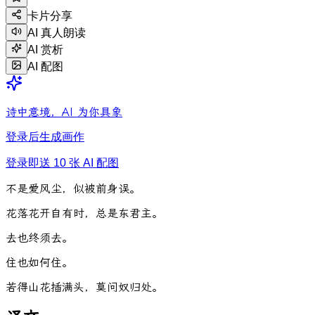
卡片分享
AI 真人朗读
AI 赏析
AI 配图
诗中意境，AI 为你具象
登录后生成画作
登录即送 10 张 AI 配图
不
是
爱
风
尘
，
似
被
前
身
误
。
花
落
花
开
自
有
时
，
总
是
东
君
主
。
去
也
终
须
去
。
住
也
如
何
住
。
若
得
山
花
插
满
头
，
莫
问
奴
归
处
。