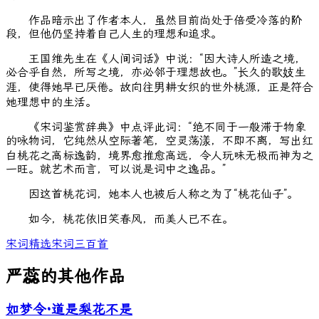
作品暗示出了作者本人，虽然目前尚处于倍受冷落的阶
段，但他仍坚持着自己人生的理想和追求。
王国维先生在《人间词话》中说：“因大诗人所造之境，
必合乎自然，所写之境，亦必邻于理想故也。”长久的歌妓生
涯，使得她早已厌倦。故向往男耕女织的世外桃源，正是符合
她理想中的生活。
《宋词鉴赏辞典》中点评此词：“绝不同于一般滞于物象
的咏物词，它纯然从空际著笔，空灵荡漾，不即不离，写出红
白桃花之高标逸韵，境界愈推愈高远，令人玩味无极而神为之
一旺。就艺术而言，可以说是词中之逸品。”
因这首桃花词，她本人也被后人称之为了“桃花仙子”。
如今，桃花依旧笑春风，而美人已不在。
宋词精选
宋词三百首
严蕊的其他作品
如梦令·道是梨花不是