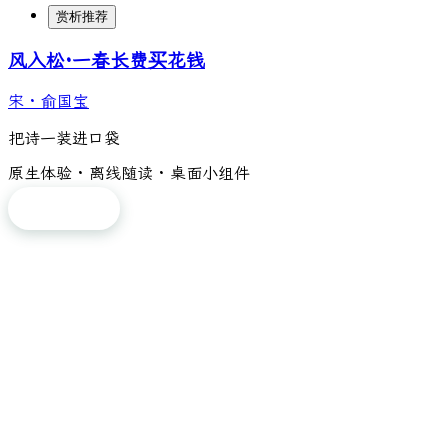
赏析推荐
风入松·一春长费买花钱
宋
·
俞国宝
把诗一装进口袋
原生体验 · 离线随读 · 桌面小组件
免费下载