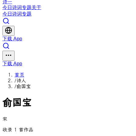
诗一
今日
诗词
专题
关于
今日
诗词
专题
下载 App
下载 App
首页
/
诗人
/
俞国宝
俞国宝
宋
收录 1 首作品