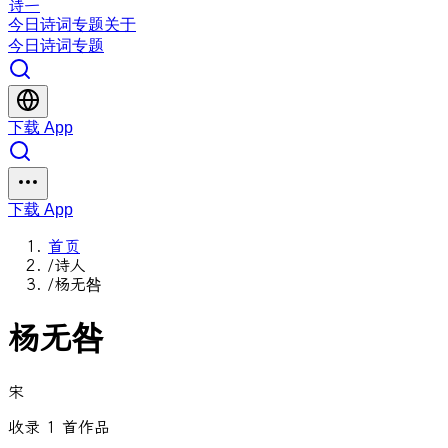
诗一
今日
诗词
专题
关于
今日
诗词
专题
下载 App
下载 App
首页
/
诗人
/
杨无咎
杨无咎
宋
收录 1 首作品