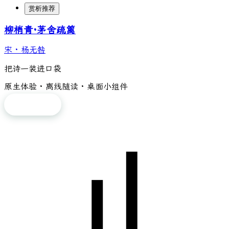
赏析推荐
柳梢青·茅舍疏篱
宋
·
杨无咎
把诗一装进口袋
原生体验 · 离线随读 · 桌面小组件
免费下载