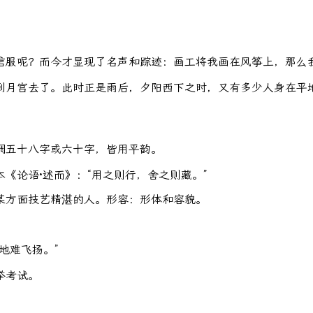
信服呢？而今才显现了名声和踪迹：画工将我画在风筝上，那么
到月宫去了。此时正是雨后，夕阳西下之时，又有多少人身在平
调五十八字或六十字，皆用平韵。
《论语·述而》：“用之则行，舍之则藏。”
某方面技艺精湛的人。形容：形体和容貌。
地难飞扬。”
举考试。