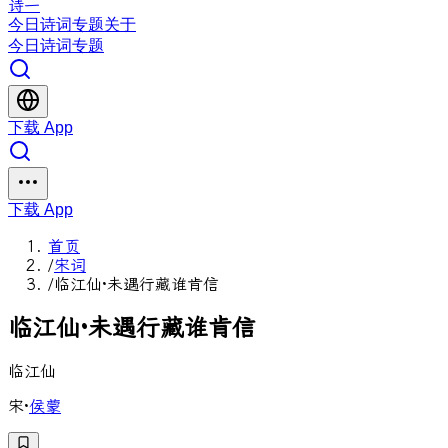
诗一
今日
诗词
专题
关于
今日
诗词
专题
下载 App
下载 App
首页
/
宋词
/
临江仙·未遇行藏谁肯信
临
江
仙
·
未
遇
行
藏
谁
肯
信
临江仙
宋
·
侯蒙