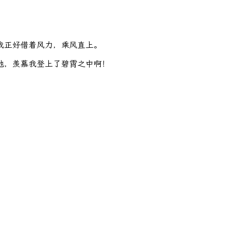
我正好借着风力，乘风直上。
地，羡慕我登上了碧霄之中啊！