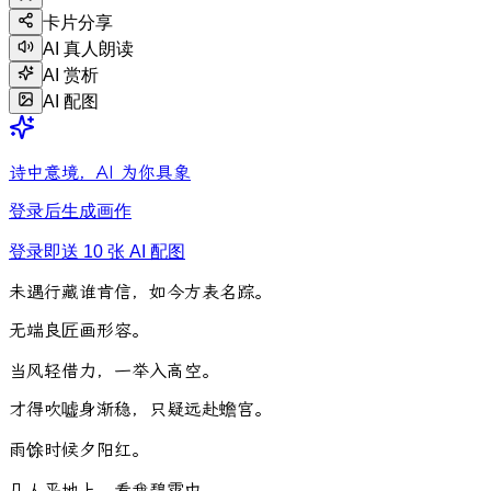
卡片分享
AI 真人朗读
AI 赏析
AI 配图
诗中意境，AI 为你具象
登录后生成画作
登录即送 10 张 AI 配图
未
遇
行
藏
谁
肯
信
，
如
今
方
表
名
踪
。
无
端
良
匠
画
形
容
。
当
风
轻
借
力
，
一
举
入
高
空
。
才
得
吹
嘘
身
渐
稳
，
只
疑
远
赴
蟾
宫
。
雨
馀
时
候
夕
阳
红
。
几
人
平
地
上
，
看
我
碧
霄
中
。