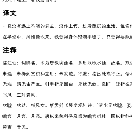
译文
一直没有遇上圣明的君主，没作上官，过着隐居的生活，谁肯
在半空中，风慢慢吹来，我觉得身体渐渐平稳了，只觉得要飘
注释
临江仙：词牌名。本为唐教坊曲名，多用以咏水仙，故名。双
未遇：未得到赏识和重用；未发迹。行藏：指出处或行止。语本
无端：谓无由产生。引申指无因由，无缘无故。良匠：泛指在
当风：正对着风。
吹嘘：吹助，指风吹。唐孟郊《哭李观》诗：“清尘无吹嘘，委
蟾宫：月宫，月亮。唐以来称科举及第为蟾宫折桂，因以指科
碧霄：青天。