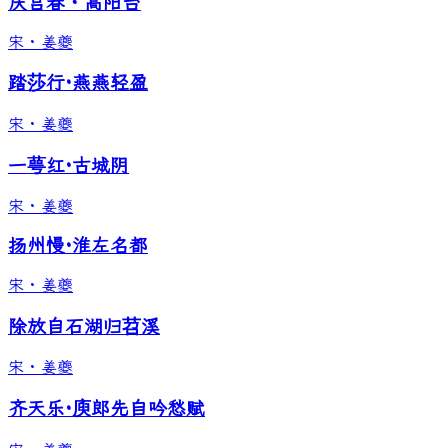
庆宫春・高阳台
宋
·
姜夔
踏莎行·燕燕轻盈
宋
·
姜夔
一萼红·古城阴
宋
·
姜夔
扬州慢·淮左名都
宋
·
姜夔
除放自石湖归苕溪
宋
·
姜夔
齐天乐·庾郎先自吟愁赋