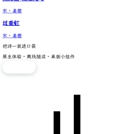
宋
·
姜夔
过垂虹
宋
·
姜夔
把诗一装进口袋
原生体验 · 离线随读 · 桌面小组件
免费下载