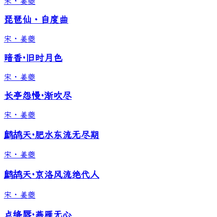
宋
·
姜夔
琵琶仙・自度曲
宋
·
姜夔
暗香·旧时月色
宋
·
姜夔
长亭怨慢·渐吹尽
宋
·
姜夔
鹧鸪天·肥水东流无尽期
宋
·
姜夔
鹧鸪天·京洛风流绝代人
宋
·
姜夔
点绛唇·燕雁无心