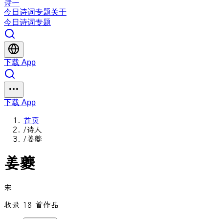
诗一
今日
诗词
专题
关于
今日
诗词
专题
下载 App
下载 App
首页
/
诗人
/
姜夔
姜夔
宋
收录 18 首作品