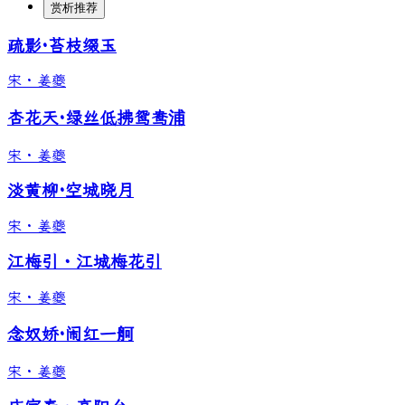
赏析推荐
疏影·苔枝缀玉
宋
·
姜夔
杏花天·绿丝低拂鸳鸯浦
宋
·
姜夔
淡黄柳·空城晓月
宋
·
姜夔
江梅引・江城梅花引
宋
·
姜夔
念奴娇·闹红一舸
宋
·
姜夔