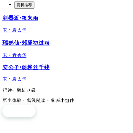
赏析推荐
剑器近·夜来雨
宋
·
袁去华
瑞鹤仙·郊原初过雨
宋
·
袁去华
安公子·弱柳丝千缕
宋
·
袁去华
把诗一装进口袋
原生体验 · 离线随读 · 桌面小组件
免费下载