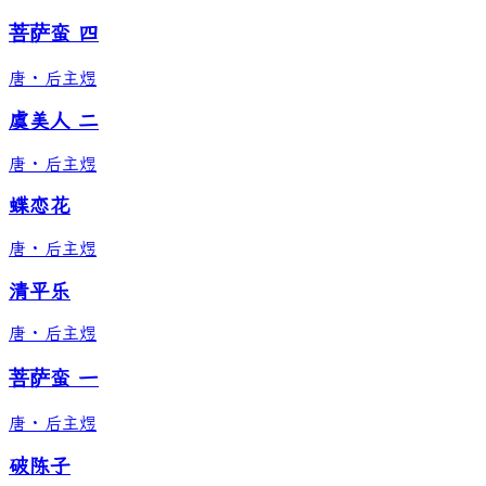
菩萨蛮 四
唐
·
后主煜
虞美人 二
唐
·
后主煜
蝶恋花
唐
·
后主煜
清平乐
唐
·
后主煜
菩萨蛮 一
唐
·
后主煜
破陈子