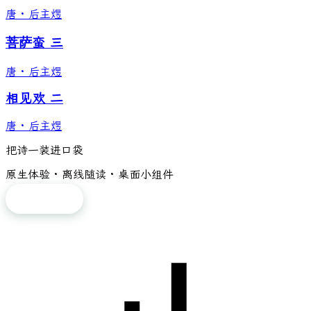
唐
·
后主煜
菩萨蛮 三
唐
·
后主煜
相见欢 二
唐
·
后主煜
把诗一装进口袋
原生体验 · 离线随读 · 桌面小组件
免费下载