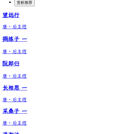
赏析推荐
望远行
唐
·
后主煜
捣练子 一
唐
·
后主煜
阮郎归
唐
·
后主煜
长相思 一
唐
·
后主煜
采桑子 一
唐
·
后主煜