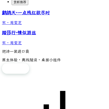
赏析推荐
鹧鸪天·一点残红欲尽时
宋
·
周紫芝
踏莎行·情似游丝
宋
·
周紫芝
把诗一装进口袋
原生体验 · 离线随读 · 桌面小组件
免费下载