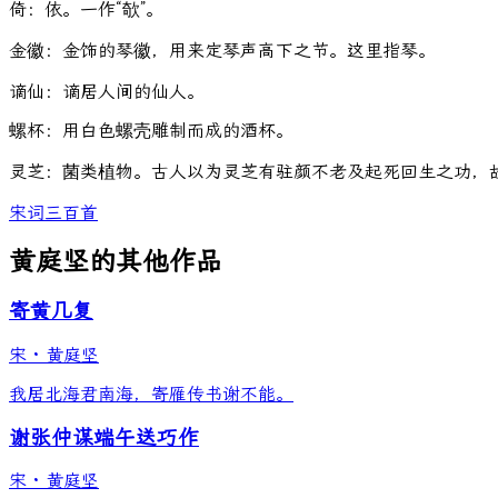
倚：依。一作“欹”。
金徽：金饰的琴徽，用来定琴声高下之节。这里指琴。
谪仙：谪居人间的仙人。
螺杯：用白色螺壳雕制而成的酒杯。
灵芝：菌类植物。古人以为灵芝有驻颜不老及起死回生之功，
宋词三百首
黄庭坚的其他作品
寄黄几复
宋
·
黄庭坚
我居北海君南海，寄雁传书谢不能。
谢张仲谋端午送巧作
宋
·
黄庭坚