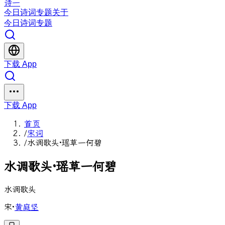
诗一
今日
诗词
专题
关于
今日
诗词
专题
下载 App
下载 App
首页
/
宋词
/
水调歌头·瑶草一何碧
水
调
歌
头
·
瑶
草
一
何
碧
水调歌头
宋
·
黄庭坚