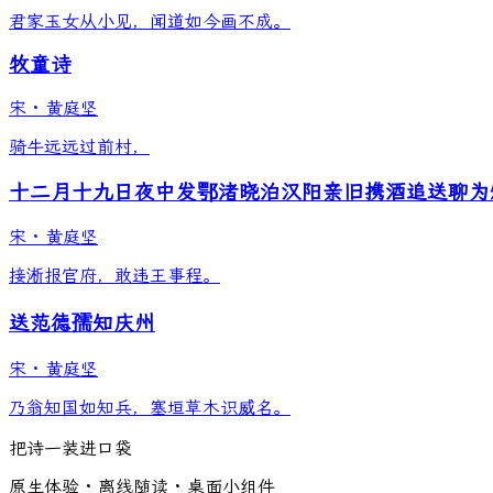
君家玉女从小见，闻道如今画不成。
牧童诗
宋
·
黄庭坚
骑牛远远过前村，
十二月十九日夜中发鄂渚晓泊汉阳亲旧携酒追送聊为
宋
·
黄庭坚
接淅报官府，敢违王事程。
送范德孺知庆州
宋
·
黄庭坚
乃翁知国如知兵，塞垣草木识威名。
把诗一装进口袋
原生体验 · 离线随读 · 桌面小组件