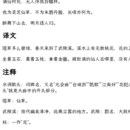
谪
仙
何
处
，
无
人
伴
我
白
螺
杯
。
我
为
灵
芝
仙
草
，
不
为
朱
唇
丹
脸
，
长
啸
亦
何
为
。
醉
舞
下
山
去
，
明
月
逐
人
归
。
译文
瑶草多么碧绿，春天来到了武陵溪。溪水上有无数桃花，花的
坐着玉石，靠着玉枕，拿着金徽。被贬谪的仙人在哪里，没有
注释
水调歌头：词牌名，又名“元会曲”“台城游”“凯歌”“江南好”
头”就是大曲中的开头部分。
瑶草：仙草。
武陵溪：指代幽美清净、远离尘嚣的地方。武陵：郡名，大致
枝：一作“花”。