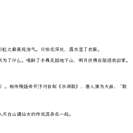
彩虹之巅展现浩气。只怕花深处，露水湿了衣服。
叹为了什么。喝醉了手舞足蹈地下山，明月仿佛在驱逐我回家。
用的）。相传隋炀帝开汴河自制《水调歌》，唐人演为大曲， “歌
入天台山遇仙女的传说混杂在一起。