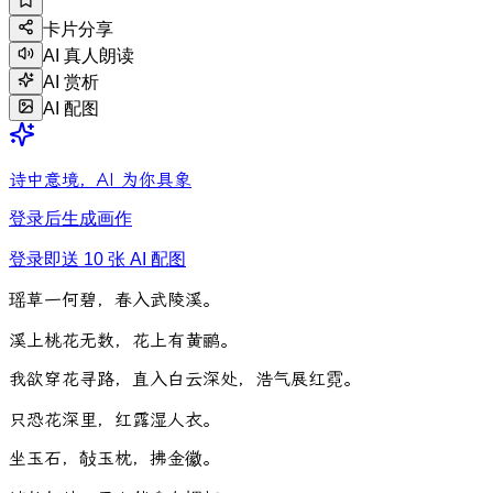
卡片分享
AI 真人朗读
AI 赏析
AI 配图
诗中意境，AI 为你具象
登录后生成画作
登录即送 10 张 AI 配图
瑶
草
一
何
碧
，
春
入
武
陵
溪
。
溪
上
桃
花
无
数
，
花
上
有
黄
鹂
。
我
欲
穿
花
寻
路
，
直
入
白
云
深
处
，
浩
气
展
红
霓
。
只
恐
花
深
里
，
红
露
湿
人
衣
。
坐
玉
石
，
敧
玉
枕
，
拂
金
徽
。