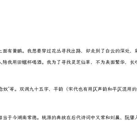
上面有黄鹂。我想要穿过花丛寻找出路，却走到了白云的深处，
人陪我用田螺杯喝酒。我为了寻找灵芝仙草，不为表面繁华，长
“花犯念奴”等。双调九十五字，平韵（宋代也有用仄声韵和平仄混
相当于今湖南常德。桃源的典故在后代诗词中又常和刘晨、阮肇