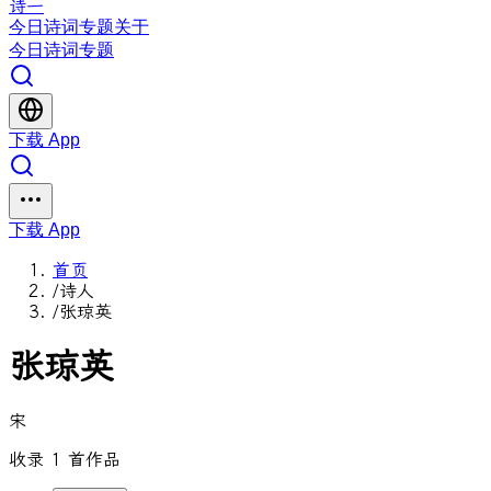
诗一
今日
诗词
专题
关于
今日
诗词
专题
下载 App
下载 App
首页
/
诗人
/
张琼英
张琼英
宋
收录 1 首作品