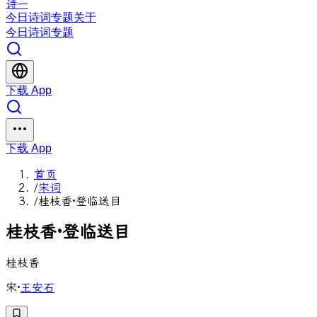
诗一
今日
诗词
专题
关于
今日
诗词
专题
下载 App
下载 App
首页
/
宋词
/
桂枝香·登临送目
桂
枝
香
·
登
临
送
目
桂枝香
宋
·
王安石