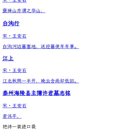
宋
·
王安石
褒禅山亦谓之华山，
白沟行
宋
·
王安石
白沟河边蕃塞地，送迎蕃使年年事。
江上
宋
·
王安石
江北秋阴一半开，晚云含雨却低回。
泰州海陵县主簿许君墓志铭
宋
·
王安石
君讳平，
把诗一装进口袋