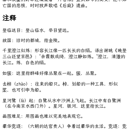
亡国的悲恨，时时放声歌唱《后庭》遗曲。
注释
登临送目：登山临水，举目望远。
故国：旧时的都城，指金陵。
千里澄江似练：形容长江像一匹长长的白绢。语出谢眺《晚登
三山还望京邑》：“余霞散成绮，澄江静如练。”澄江，清澈的
长江。练，白色的绢。
如簇：这里指群峰好像丛聚在一起。簇，丛聚。
去棹（zhào）：往来的船只。棹，划船的一种工具，形似
桨，也可引申为船。
星河鹭（lù）起：白鹭从水中沙洲上飞起。长江中有白鹭洲
（在今南京水西门外）。星河，银河，这里指长江。
画图难足：用图画也难以完美地表现它。
豪华竞逐：（六朝的达官贵人）争着过豪华的生活。竞逐：竞