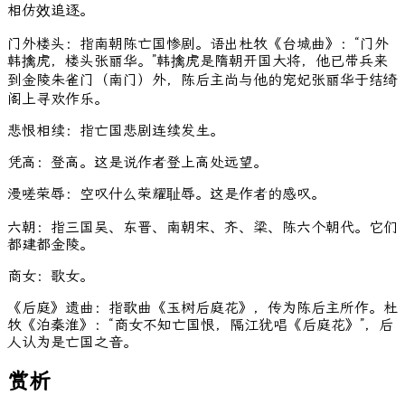
相仿效追逐。
门外楼头：指南朝陈亡国惨剧。语出杜牧《台城曲》：“门外
韩擒虎，楼头张丽华。”韩擒虎是隋朝开国大将，他已带兵来
到金陵朱雀门（南门）外，陈后主尚与他的宠妃张丽华于结绮
阁上寻欢作乐。
悲恨相续：指亡国悲剧连续发生。
凭高：登高。这是说作者登上高处远望。
漫嗟荣辱：空叹什么荣耀耻辱。这是作者的感叹。
六朝：指三国吴、东晋、南朝宋、齐、梁、陈六个朝代。它们
都建都金陵。
商女：歌女。
《后庭》遗曲：指歌曲《玉树后庭花》，传为陈后主所作。杜
牧《泊秦淮》：“商女不知亡国恨，隔江犹唱《后庭花》”，后
人认为是亡国之音。
赏析