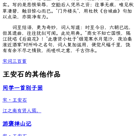
实。写的是悲恨荣辱，空贻后人凭吊之资；往事无痕，唯见秋
草凄碧，触目惊心而已。“门外楼头”，用杜牧《台城曲》句加
以点染，亦简净有力。
词至结语，更为奇妙，词人写道：时至今日，六朝已远，
但其遗曲，往往犹似可闻。此处用典。“商女不知亡国恨，隔
江犹唱《后庭花》！”此唐贤小杜于“烟笼寒水月笼沙，夜泊秦
淮近酒家”时所吟之名句，词人复加运用，便觉尺幅千里，饶
有有余不尽之情致，而嗟叹之意，千古弥永。
宋词三百首
王安石的其他作品
同学一首别子固
宋
·
王安石
江之南有贤人焉，
游褒禅山记