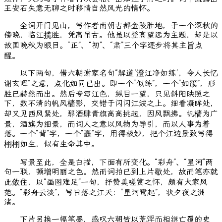
王安石失意无聊之时移情自然风光的情怀。
全词开门见山，写作者南朝古都金陵胜地，于一个深秋的
傍晚，临江揽胜，凭高吊古。他虽以登高望远为主题，却是以
故国晚秋为眼目。“正”、“初”、“肃”三个字逐步将其主旨点
醒。
以下两句，借六朝谢家名句“解道‘澄江净如练’，令人长忆
谢玄晖”之意，点化如同已出。即一个“似练”，一个“如簇”，形
胜已赫然而出。然后专写江色，纵目一望，只见斜阳映照之
下，数不清的帆风樯影，交错于闪闪江波之上。细看凝眸处，
却又见西风紧处，那酒肆青旗高高挑起，因风飘拂。帆樯为广
景，酒旗为细景，而词人之意以风物为导引，而以人事为着
落。一个“背”字，一个“矗”字，用得极妙，把个江边景致写得
栩栩如生，似有生命其中。
写景至此，全是白描，下面有所变化。“彩舟”、“星河”两
句一联，顿增明丽之色。然而词拍已到上片歇处，故而笔亦就
此敛住，以“画图难足”一句，抒赞美嗟赏之怀，颇有大家风
范。“彩舟云淡”，写日落之江天：“星河鹭起”，状夕夜之洲
渚。
下片另换一幅笔墨，感叹六朝皆以荒淫而相继亡覆的史