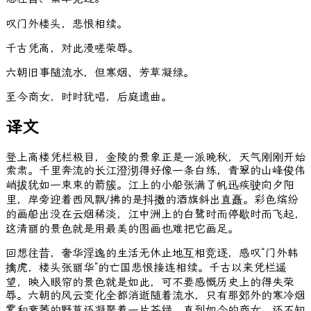
叹
门
外
楼
头
，
悲
恨
相
续
。
千
古
凭
高
，
对
此
漫
嗟
荣
辱
。
六
朝
旧
事
随
流
水
，
但
寒
烟
、
芳
草
凝
绿
。
至
今
商
女
，
时
时
犹
唱
，
后
庭
遗
曲
。
译文
登上高楼凭栏极目，金陵的景象正是一派晚秋，天气刚刚开始
索肃。千里奔流的长江澄沏得好像一条白练，青翠的山峰俊伟
峭拔犹如一束束的箭簇。江上的小船张满了帆迅疾驶向夕阳
里，岸旁迎着西风飘/拂的是抖擞的酒旗斜出直矗。彩色缤纷
的画船出没在云烟稀淡，江中洲上的白鹭时而停歇时而飞起，
这清丽的景色就是用最美的图画也难把它画足。
回想往昔，奢华淫逸的生活无休止地互相竞逐，感叹“门外韩
擒虎，楼头张丽华”的亡国悲恨接连相续。千古以来凭栏遥
望，映入眼帘的景色就是如此，可不要感慨历史上的得失荣
辱。六朝的风云变化全都消逝随着流水，只有那郊外的寒冷烟
雾和衰萎的野草还凝聚着一片苍绿。直到如今的商女，还不知