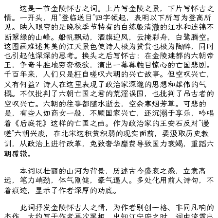
这是一首金陵怀古之词。上片写金陵之景，下片写怀古之
情。一开头，用“登临送目”四字领起，表明以下所写为登高所
见。映入眼帘的是晚秋季节特有的白练般清澈的江水和连锦不
断翠绿的山峰。船帆飘动，酒旗迎风，云掩彩舟，白鹭腾空。
这图画难述其美的江天景色使诗人极为赞赏也极为陶醉，同时
也引起他深深的思考。换头之后写怀古：在金陵建都的六朝帝
王，争奇斗胜地穷奢极欲，演出一幕幕触目惊心的亡国悲剧。
千百年来，人们只是枉自嗟叹六朝的兴亡故事。但空叹兴亡，
又有何益？诗人在这里表现了政治家深邃的思想和雄伟的气
概。不仅批判了六朝亡国之君的荒淫误国，也批判了吊古者的
空叹兴亡。六朝的往事都随水逝去，空余寒烟芳草。可悲的
是，有些人如商女一般，不顾国家兴亡，还沉溺于享乐，吟唱
着《后庭花》这样的亡国之曲。作为政治家的王安石反对“谩
嗟”六朝兴废，在北宋这积贫积弱的现实面前，要汲取历史教
训，从政治上进行改革，免致奢华靡费导致国力衰竭，重蹈六
朝覆辙。
本词以壮丽的山河为背景，历述古今盛衰之感，立意高
远，笔力峭劲，体气刚健，豪气逼人。多处化用前人诗句，不
着痕迹，显示了作者深厚的功底。
此词抒发金陵怀古人之情，为作者别创一格、非同凡响的
杰作，大约写于作者再次罢相、出知江宁府之时。词中流露出