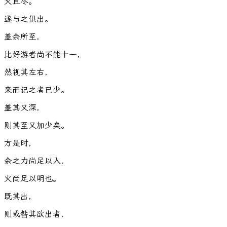
火
且
尽
。
”
遂
与
之
俱
出
。
盖
余
所
至
，
比
好
游
者
尚
不
能
十
一
，
然
视
其
左
右
，
来
而
记
之
者
已
少
。
盖
其
又
深
，
则
其
至
又
加
少
矣
。
方
是
时
，
余
之
力
尚
足
以
入
，
火
尚
足
以
明
也
。
既
其
出
，
则
或
咎
其
欲
出
者
，