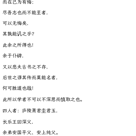
而
在
己
为
有
悔
；
尽
吾
志
也
而
不
能
至
者
，
可
以
无
悔
矣
，
其
孰
能
讥
之
乎
？
此
余
之
所
得
也
！
余
于
仆
碑
，
又
以
悲
夫
古
书
之
不
存
，
后
世
之
谬
其
传
而
莫
能
名
者
，
何
可
胜
道
也
哉
！
此
所
以
学
者
不
可
以
不
深
思
而
慎
取
之
也
。
四
人
者
：
庐
陵
萧
君
圭
君
玉
，
长
乐
王
回
深
父
，
余
弟
安
国
平
父
、
安
上
纯
父
。