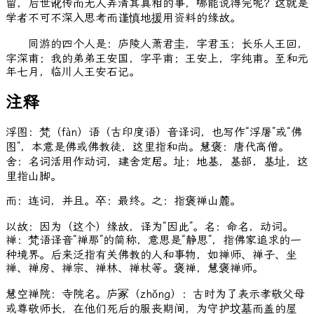
留，后世讹传而无人弄清其真相的事，哪能说得完呢？这就是
学者不可不深入思考而谨慎地援用资料的缘故。
同游的四个人是：庐陵人萧君圭，字君玉；长乐人王回，
字深甫；我的弟弟王安国，字平甫；王安上，字纯甫。至和元
年七月，临川人王安石记。
注释
浮图：梵（fàn）语（古印度语）音译词，也写作“浮屠”或“佛
图”，本意是佛或佛教徒，这里指和尚。慧褒：唐代高僧。
舍：名词活用作动词，建舍定居。址：地基，基部，基址，这
里指山脚。
而：连词，并且。卒：最终。之：指褒禅山麓。
以故：因为（这个）缘故，译为“因此”。名：命名，动词。
禅：梵语译音“禅那”的简称，意思是“静思”，指佛家追求的一
种境界。后来泛指有关佛教的人和事物，如禅师、禅子、坐
禅、禅房、禅宗、禅林、禅杖等。褒禅，慧褒禅师。
慧空禅院：寺院名。庐冢（zhǒng）：古时为了表示孝敬父母
或尊敬师长，在他们死后的服丧期间，为守护坟墓而盖的屋