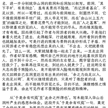
名，进一步分别就华山洞的前洞和后洞加以叙写。前洞，“其
下平旷，有泉侧出”，虽有美景而不险绝，“而记游者甚众”，不
足以游，所以一笔带过。而后洞与前洞相比，则迥然不同，它
不像前洞那样平坦广阔，游人举足可到，而在“由山以上五六
里”的幽深之处，需要花费气力才能到达，而且“入之甚寒”，所
以即使喜欢游览的人，也不能穷尽它的尽头。然而惟其险绝，
才有奇观。因而便引起了作者与同游者的极大兴趣。于是他们
拿着火把走了进去，走得越深，行进越艰难，而所看到的景物
也就越加美妙。可是行进的艰难与景物的美妙形成了矛盾，所
以同游者之中有倦怠而想出来的人说：“不出去，火把就要烧
光了。”这么一说，大家就随着他一起走了出来。一旦走出洞
后，作者却深有感慨，慨叹自己所到达的地方比起喜欢游览的
人，还不到十分之一，然而在洞的左右壁上，题字留念的人已
经很少了。如果再往深处走，到达的人就更少了。这说明没有
大志而畏于艰险的人，是不能够深入险境而窥视到异观的。因
而又回顾自己在洞里还没有出来的时候，“余之力尚足以入，
火尚足以明”，是可以继续前进的，只是听了倦怠者的话，随
着走出洞来，而不能极尽游览之乐。目的不达，满腹憾恨之情
溢于言表，由此可见作者不畏艰险的积极进取精神。
从“于是余有叹焉”至“此余之所得也”。写未能深入华山后
洞所产生的感想和体会。这段开头“于是余有叹焉”一句，奠定
了全段的基调，为展开议论作了带有浓厚感情色彩的转折。行