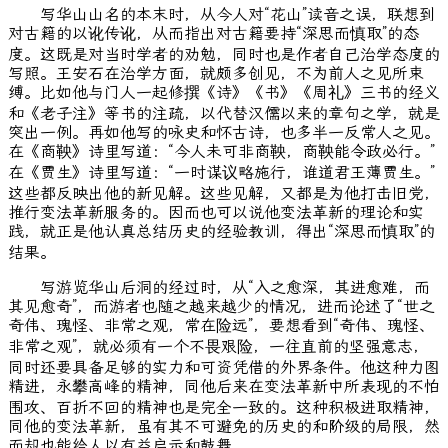
写华山山名的本末时，从今人对“花山”读音之误，联想到
对古籍的以讹传讹，从而指出对古籍要持“深思而慎取”的态
度。这既是对当时学者的劝勉，同时也是作者自己治学态度的
写照。王安石在治学方面，就颇多创见，不为前人之见所束
缚。比如他与门人一起修撰《诗》《书》《周礼》三书的经义
和《老子注》等书的注疏，以代替汉儒以来的章句之学，就是
突出一例。再如他写的咏史和怀古诗，也多半一反常人之见。
在《商鞅》诗里写道：“今人未可非商鞅，商鞅能令政必行。”
在《贾生》诗里写道：“一时谋议略施行，谁道君王薄贾生。”
这些都反映出他的新见解。这些见解，又都是为他打击旧党，
推行变法革新服务的。因而也可以说他变法革新的理论和实
践，就正是他认真总结历史的经验教训，得出“深思而慎取”的
结果。
写游览华山后洞的经过时，从“入之愈深，其进愈难，而
其见愈奇”，而游者也随之越来越少的情况，进而论述了“世之
奇伟、瑰怪、非常之观，常在险远”，要想看到“奇伟、瑰怪、
非常之观”，就必须有一个不畏艰险，一往直前的坚强意志，
同时还要具备足够的实力和可资凭借的外界条件。他这种力图
精进，永攀高峰的精神，同他后来在变法革新中所表现的不怕
围攻、百折不回的精神也是完全一致的。这种积极进取精神，
同他的变法革新，虽有其不可避免的历史的和阶级的局限，然
而却也能给人以有益启示和鼓舞。