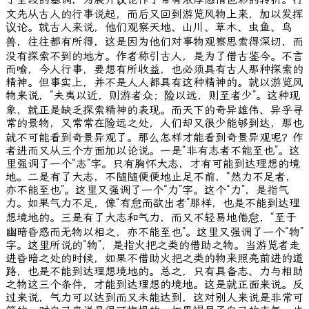
文先从古人的行事说起，而后又回到游览风物上来，加以发挥
议论。就古人来说，他们观察天地、山川、草木、虫鱼、鸟
兽，往往都有所得，这是因为他们对事物观察思索得深切，而
没有探索不到的地方。作者称引古人，是为了借古鉴今。不言
而喻，今人行事，要想有所收益，也必须具有古人那种探索的
精神。但事实上，并不是人人都具有这种精神的。就以游览风
物来说，“夫夷以近，则游者众；险以远，则至者少”。这种现
象，就正是缺乏探索精神的表现。而天下的奇异雄伟、异乎寻
常的景物，又常常在险远之处，人们却又很少能够到达，那也
就不可能看到奇景异观了。那么怎样才能看到奇景异观呢？作
者进而又从三个方面加以论说。一是“非有志者不能至也”。这
里强调了一个“志”字。只有胸怀大志，才有可能到达理想的境
地。二是有了大志，不随随便便地止足不前，“然力不足者，
亦不能至也”。这里又强调了一个“力”字。这个“力”，是指气
力。如果气力不足，像“有怠而欲出者”那样，也是不能到达理
想境地的。三是有了大志和气力，而又不轻易地倦怠，“至于
幽暗昏惑而无物以相之，亦不能至也”。这里又强调了一个“物”
字。这里所说的“物”，是指火把之类的借助之物。当游览者走
进昏暗之处的时候，如果不借助火把之类的物来照亮前进的道
路，也是不能到达理想境地的。总之，只有具备志、力与相助
之物这三个条件，才能到达理想的境地。这是就正面来说。反
过来说，气力可以达到而又未能达到，这对别人来说是非常可