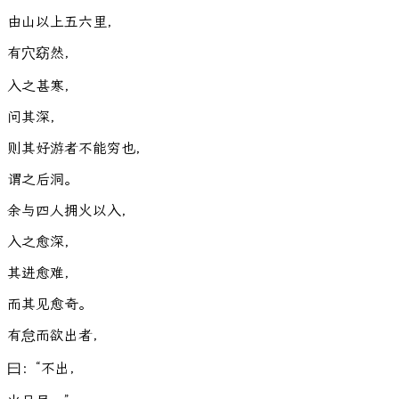
由
山
以
上
五
六
里
，
有
穴
窈
然
，
入
之
甚
寒
，
问
其
深
，
则
其
好
游
者
不
能
穷
也
，
谓
之
后
洞
。
余
与
四
人
拥
火
以
入
，
入
之
愈
深
，
其
进
愈
难
，
而
其
见
愈
奇
。
有
怠
而
欲
出
者
，
曰
：
“
不
出
，