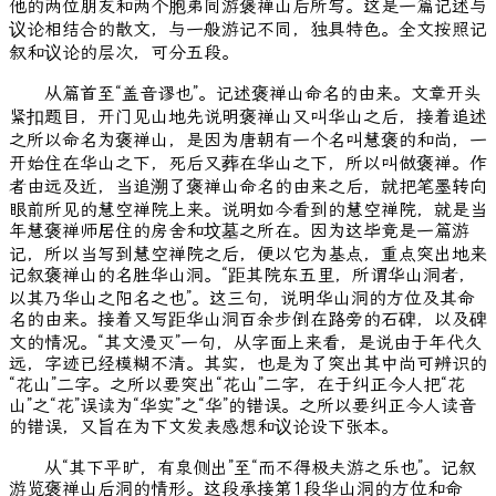
他的两位朋友和两个胞弟同游褒禅山后所写。这是一篇记述与
议论相结合的散文，与一般游记不同，独具特色。全文按照记
叙和议论的层次，可分五段。
从篇首至“盖音谬也”。记述褒禅山命名的由来。文章开头
紧扣题目，开门见山地先说明褒禅山又叫华山之后，接着追述
之所以命名为褒禅山，是因为唐朝有一个名叫慧褒的和尚，一
开始住在华山之下，死后又葬在华山之下，所以叫做褒禅。作
者由远及近，当追溯了褒禅山命名的由来之后，就把笔墨转向
眼前所见的慧空禅院上来。说明如今看到的慧空禅院，就是当
年慧褒禅师居住的房舍和坟墓之所在。因为这毕竟是一篇游
记，所以当写到慧空禅院之后，便以它为基点，重点突出地来
记叙褒禅山的名胜华山洞。“距其院东五里，所谓华山洞者，
以其乃华山之阳名之也”。这三句，说明华山洞的方位及其命
名的由来。接着又写距华山洞百余步倒在路旁的石碑，以及碑
文的情况。“其文漫灭”一句，从字面上来看，是说由于年代久
远，字迹已经模糊不清。其实，也是为了突出其中尚可辨识的
“花山”二字。之所以要突出“花山”二字，在于纠正今人把“花
山”之“花”误读为“华实”之“华”的错误。之所以要纠正今人读音
的错误，又旨在为下文发表感想和议论设下张本。
从“其下平旷，有泉侧出”至“而不得极夫游之乐也”。记叙
游览褒禅山后洞的情形。这段承接第1段华山洞的方位和命