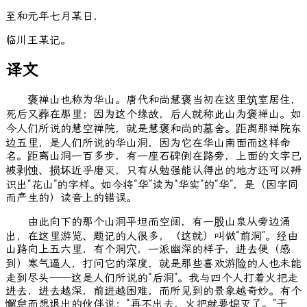
至
和
元
年
七
月
某
日
，
临
川
王
某
记
。
译文
褒禅山也称为华山。唐代和尚慧褒当初在这里筑室居住，
死后又葬在那里；因为这个缘故，后人就称此山为褒禅山。如
今人们所说的慧空禅院，就是慧褒和尚的墓舍。距离那禅院东
边五里，是人们所说的华山洞，因为它在华山南面而这样命
名。距离山洞一百多步，有一座石碑倒在路旁，上面的文字已
被剥蚀、损坏近乎磨灭，只有从勉强能认得出的地方还可以辨
识出“花山”的字样。如今将“华”读为“华实”的“华”，是（因字同
而产生的）读音上的错误。
由此向下的那个山洞平坦而空阔，有一股山泉从旁边涌
出，在这里游览、题记的人很多，（这就）叫做“前洞”。经由
山路向上五六里，有个洞穴，一派幽深的样子，进去便（感
到）寒气逼人，打问它的深度，就是那些喜欢游险的人也未能
走到尽头——这是人们所说的“后洞”。我与四个人打着火把走
进去，进去越深，前进越困难，而所见到的景象越奇妙。有个
懈怠而想退出的伙伴说：“再不出去，火把就要熄灭了。”于