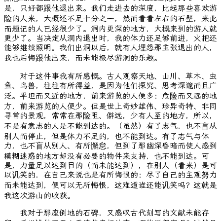
是，只好都跟他退出来。我们走进去的深度，比起那些喜欢游
险的人来，大概还不足十分之一，然而看看左右的石壁，来此
而题记的人已经很少了。洞内更深的地方，大概来到的游人就
更少了。当决定从洞内退出时，我的体力还足够前进，火把还
能够继续照明。我们出洞以后，就有人埋怨那主张退出的人，
我也后悔跟他出来，而未能极尽游洞的乐趣。
对于这件事我有所感慨。古人观察天地、山川、草木、虫
鱼、鸟兽，往往有所得益，是因为他们探究、思考深邃而且广
泛。平坦而又近的地方，前来游览的人便多；危险而又远的地
方，前来游览的人便少。但是世上奇妙雄伟、珍异奇特、非同
寻常的景观，常常在那险阻、僻远，少有人至的地方，所以，
不是有意志的人是不能到达的。（虽然）有了志气，也不盲从
别人而停止，但是体力不足的，也不能到达。有了志气与体
力，也不盲从别人、有所懈怠，但到了那幽深昏暗而使人感到
模糊迷惑的地方却没有必要的物件来支持，也不能到达。可
是，力量足以达到目的（而未能达到），在别人（看来）是可
以讥笑的，在自己来说也是有所悔恨的；尽了自己的主观努力
而未能达到，便可以无所悔恨，这难道谁还能讥笑吗？这就是
我这次游山的收获。
我对于那座倒地的石碑，又感叹古代刻写的文献未能存