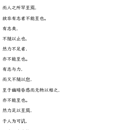
而
人
之
所
罕
至
焉
，
故
非
有
志
者
不
能
至
也
。
有
志
矣
，
不
随
以
止
也
，
然
力
不
足
者
，
亦
不
能
至
也
。
有
志
与
力
，
而
又
不
随
以
怠
，
至
于
幽
暗
昏
惑
而
无
物
以
相
之
，
亦
不
能
至
也
。
然
力
足
以
至
焉
，
于
人
为
可
讥
，