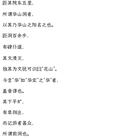
距
其
院
东
五
里
，
所
谓
华
山
洞
者
，
以
其
乃
华
山
之
阳
名
之
也
。
距
洞
百
余
步
，
有
碑
仆
道
，
其
文
漫
灭
，
独
其
为
文
犹
可
识
曰
“
花
山
”
。
今
言
“
华
”
如
“
华
实
”
之
“
华
”
者
，
盖
音
谬
也
。
其
下
平
旷
，
有
泉
侧
出
，
而
记
游
者
甚
众
，
所
谓
前
洞
也
。