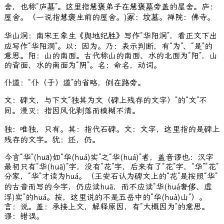
舍，也称“庐墓”。这里指慧褒弟子在慧褒墓旁盖的屋舍。庐：
屋舍。（一说指慧褒生前的屋舍。)冢：坟墓。禅院：佛寺。
华山洞：南宋王象生《舆地纪胜》写作“华阳洞”，看正文下出
应写作“华阳洞”。以：因为。乃：表示判断，有“为”、“是”的
意思。阳：山的南面。古代称山的南面、水的北面为“阳”，山
的背面、水的南面为“阴”。名：命名，动词。
仆道：“仆（于）道”的省略，倒在路旁。
文：碑文，与下文“独其为文（碑上残存的文字）”的“文”不
同。漫灭：指因风化剥落而模糊不清。
独：唯独，只有。其：指代石碑。文：文字，这里指的是碑上
残存的文字。犹：还，仍。
今言“华”(huā)如“华(huá)实”之“华(huá)”者，盖音谬也：汉字
最初只有“华(huā)”字，没有“花”字，后来有了“花”字，“华”“花”
分家，“华”才读为huá。（王安石认为碑文上的“花”是按照“华”
的古音而写的今字，仍应读huā，而不应读“华(huá奢侈、虚
浮)实”的huá。按，这里说的不是五岳中的“华(huà)山”）。
言：说。盖：承接上文，解释原因，有“大概因为”的意思。
谬：错误。