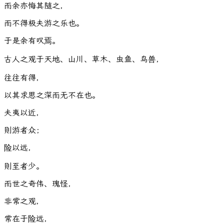
而
余
亦
悔
其
随
之
，
而
不
得
极
夫
游
之
乐
也
。
于
是
余
有
叹
焉
。
古
人
之
观
于
天
地
、
山
川
、
草
木
、
虫
鱼
、
鸟
兽
，
往
往
有
得
，
以
其
求
思
之
深
而
无
不
在
也
。
夫
夷
以
近
，
则
游
者
众
；
险
以
远
，
则
至
者
少
。
而
世
之
奇
伟
、
瑰
怪
，
非
常
之
观
，
常
在
于
险
远
，