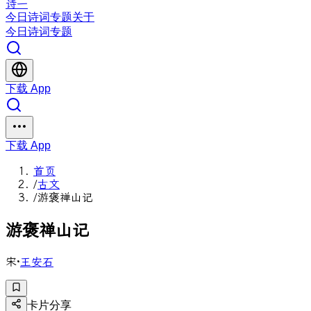
诗一
今日
诗词
专题
关于
今日
诗词
专题
下载 App
下载 App
首页
/
古文
/
游褒禅山记
游
褒
禅
山
记
宋
·
王安石
卡片分享