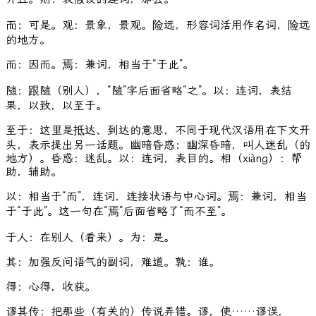
而：可是。观：景象，景观。险远，形容词活用作名词，险远
的地方。
而：因而。焉：兼词，相当于“于此”。
随：跟随（别人），“随”字后面省略“之”。以：连词，表结
果，以致，以至于。
至于：这里是抵达、到达的意思，不同于现代汉语用在下文开
头，表示提出另一话题。幽暗昏惑：幽深昏暗，叫人迷乱（的
地方）。昏惑：迷乱。以：连词，表目的。相（xiàng）：帮
助，辅助。
以：相当于“而”，连词，连接状语与中心词。焉：兼词，相当
于“于此”。这一句在“焉”后面省略了“而不至”。
于人：在别人（看来）。为：是。
其：加强反问语气的副词，难道。孰：谁。
得：心得，收获。
谬其传：把那些（有关的）传说弄错。谬，使……谬误，