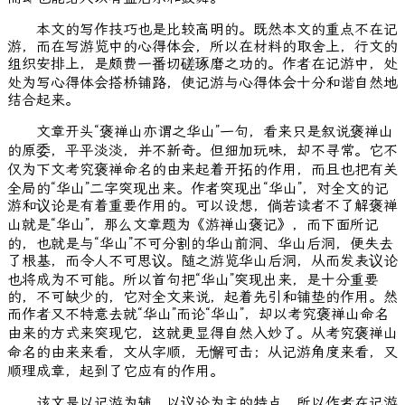
本文的写作技巧也是比较高明的。既然本文的重点不在记
游，而在写游览中的心得体会，所以在材料的取舍上，行文的
组织安排上，是颇费一番切磋琢磨之功的。作者在记游中，处
处为写心得体会搭桥铺路，使记游与心得体会十分和谐自然地
结合起来。
文章开头“褒禅山亦谓之华山”一句，看来只是叙说褒禅山
的原委，平平淡淡，并不新奇。但细加玩味，却不寻常。它不
仅为下文考究褒禅命名的由来起着开拓的作用，而且也把有关
全局的“华山”二字突现出来。作者突现出“华山”，对全文的记
游和议论是有着重要作用的。可以设想，倘若读者不了解褒禅
山就是“华山”，那么文章题为《游禅山褒记》，而下面所记
的，也就是与“华山”不可分割的华山前洞、华山后洞，便失去
了根基，而令人不可思议。随之游览华山后洞，从而发表议论
也将成为不可能。所以首句把“华山”突现出来，是十分重要
的，不可缺少的，它对全文来说，起着先引和铺垫的作用。然
而作者又不特意去就“华山”而论“华山”，却以考究褒禅山命名
由来的方式来突现它，这就更显得自然入妙了。从考究褒禅山
命名的由来来看，文从字顺，无懈可击；从记游角度来看，又
顺理成章，起到了它应有的作用。
该文是以记游为辅，以议论为主的特点，所以作者在记游