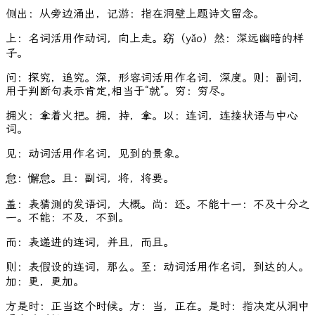
侧出：从旁边涌出，记游：指在洞壁上题诗文留念。
上：名词活用作动词，向上走。窈（yǎo）然：深远幽暗的样
子。
问：探究，追究。深，形容词活用作名词，深度。则：副词，
用于判断句表示肯定,相当于“就”。穷：穷尽。
拥火：拿着火把。拥，持，拿。以：连词，连接状语与中心
词。
见：动词活用作名词，见到的景象。
怠：懈怠。且：副词，将，将要。
盖：表猜测的发语词，大概。尚：还。不能十一：不及十分之
一。不能：不及，不到。
而：表递进的连词，并且，而且。
则：表假设的连词，那么。至：动词活用作名词，到达的人。
加：更，更加。
方是时：正当这个时候。方：当，正在。是时：指决定从洞中