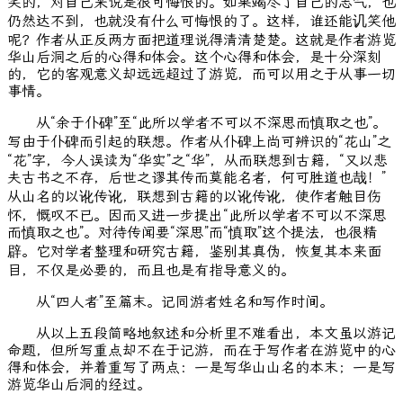
笑的，对自己来说是很可悔恨的。如果竭尽了自己的志气，也
仍然达不到，也就没有什么可悔恨的了。这样，谁还能讥笑他
呢？作者从正反两方面把道理说得清清楚楚。这就是作者游览
华山后洞之后的心得和体会。这个心得和体会，是十分深刻
的，它的客观意义却远远超过了游览，而可以用之于从事一切
事情。
从“余于仆碑”至“此所以学者不可以不深思而慎取之也”。
写由于仆碑而引起的联想。作者从仆碑上尚可辨识的“花山”之
“花”字，今人误读为“华实”之“华”，从而联想到古籍，“又以悲
夫古书之不存，后世之谬其传而莫能名者，何可胜道也哉！”
从山名的以讹传讹，联想到古籍的以讹传讹，使作者触目伤
怀，慨叹不已。因而又进一步提出“此所以学者不可以不深思
而慎取之也”。对待传闻要“深思”而“慎取”这个提法，也很精
辟。它对学者整理和研究古籍，鉴别其真伪，恢复其本来面
目，不仅是必要的，而且也是有指导意义的。
从“四人者”至篇末。记同游者姓名和写作时间。
从以上五段简略地叙述和分析里不难看出，本文虽以游记
命题，但所写重点却不在于记游，而在于写作者在游览中的心
得和体会，并着重写了两点：一是写华山山名的本末；一是写
游览华山后洞的经过。