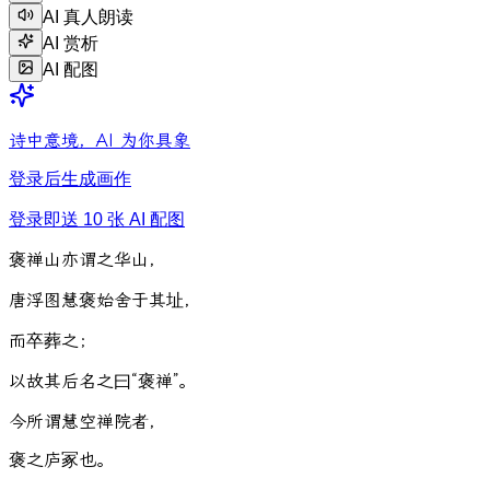
AI 真人朗读
AI 赏析
AI 配图
诗中意境，AI 为你具象
登录后生成画作
登录即送 10 张 AI 配图
褒
禅
山
亦
谓
之
华
山
，
唐
浮
图
慧
褒
始
舍
于
其
址
，
而
卒
葬
之
；
以
故
其
后
名
之
曰
“
褒
禅
”
。
今
所
谓
慧
空
禅
院
者
，
褒
之
庐
冢
也
。