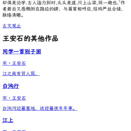
却俱是论学.古人诣力到时,头头是道.川上山梁,同一趣也.“作
者最后又感慨倒在路边的碑，与篇首相呼应,结构严丝合缝，
脉络清晰。
古文观止
王安石的其他作品
同学一首别子固
宋
·
王安石
江之南有贤人焉，
白沟行
宋
·
王安石
白沟河边蕃塞地，送迎蕃使年年事。
江上