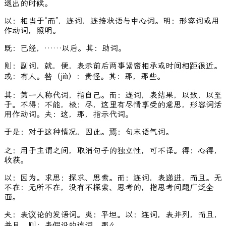
退出的时候。
以：相当于“而”，连词，连接状语与中心词。明：形容词或用
作动词，照明。
既：已经，……以后。其：助词。
则：副词，就，便，表示前后两事紧密相承或时间相距很近。
或：有人。咎（jiù）：责怪。其：那，那些。
其：第一人称代词，指自己。而：连词，表结果，以致，以至
于。不得：不能，极：尽，这里有尽情享受的意思，形容词活
用作动词。夫：这，那，指示代词。
于是：对于这种情况，因此。焉：句末语气词。
之：用于主谓之间，取消句子的独立性，可不译。得：心得，
收获。
以：因为。求思：探求、思索。而：连词，表递进，而且。无
不在：无所不在，没有不探索、思考的，指思考问题广泛全
面。
夫：表议论的发语词。夷：平坦。以：连词，表并列，而且，
并且。则：表假设的连词，那么。