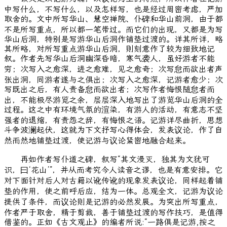
中写什么，不写什么，以及怎样写，也是经过周密考虑，严加
取舍的。文中所写华山、慧空禅院、仆碑和华山前洞，由于都
不是所写重点，所以都一笔带过。而它们的出现，又都是为写
华山后洞，特别是写游华山后洞作铺垫过渡的。详其所详，略
其所略，对所写重点游华山后洞，则刻意作了较为细致地记
叙。作者先写华山后洞幽深昏暗，寒气袭人，虽好游者不能
穷；次写入之愈深，进之愈难，见之愈奇；次写怠而欲出者声
张出洞，同游者遂与之俱出；次写入之愈深，记游者愈少；次
写既出之后，有人责备怠而欲出者；次写作者悔恨随怠者而
出，不能极尽游览之余，层层深入地写出了游览华山后洞的全
过程。这之中有环境气氛的渲染，有游人的活动，有意志不坚
强者的退缩，有责怨之辞，有悔恨之语。记游详尽曲折，思想
斗争波澜起伏，这就为下文抒写心得体会，发表议论，作了自
然而然地铺垫过渡，使记游与议论紧密地融合起来。
再如作者写仆道之碑，叙写“其文漫灭，独其为文犹可
识，曰‘花山’”，并从而考究今人读音之谬，也是有意安排。它
对下面针对后人对古籍以讹传讹的现象发表议论，同样起着铺
垫的作用，使之前呼后应，结为一体。总观全文，记游为议论
提供了条件，而议论则是记游的必然发展。为突出所写重点，
作者严于取舍，精于剪裁，善于铺垫过渡的写作技巧，是值得
借鉴的。正如《古文观止》的编者所说:“一路俱是记游,按之