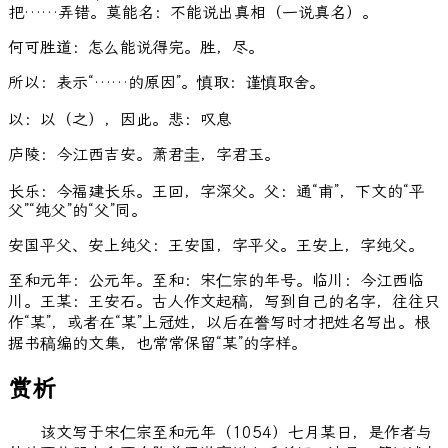
把……弄错。莫能名：不能说出真相（一说真名）。
何可胜道：怎么能说得完。胜，尽。
所以：表示“……的原因”。慎取：谨慎取舍。
以：以（之），因此。悲：叹息
庐陵：今江西吉安。萧君圭，字君玉。
长乐：今福建长乐。王回，字深父。父：通“甫”，下文的“平
父”“纯父”的“父”同。
安国平父、安上纯父：王安国，字平父。王安上，字纯父。
至和元年：公元年。至和：宋仁宗的年号。临川：今江西临
川。王某：王安石。古人作文起稿，写到自己的名字，往往只
作“某”，或者在“某”上冠姓，以后在誊写时才把姓名写出。根
据书稿编的文集，也常常保留“某”的字样。
赏析
该文写于宋仁宗至和元年（1054）七月某日，是作者与