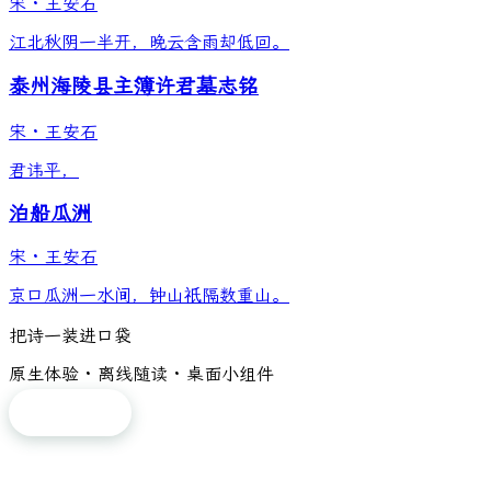
宋
·
王安石
江北秋阴一半开，晚云含雨却低回。
泰州海陵县主簿许君墓志铭
宋
·
王安石
君讳平，
泊船瓜洲
宋
·
王安石
京口瓜洲一水间，钟山祇隔数重山。
把诗一装进口袋
原生体验 · 离线随读 · 桌面小组件
免费下载