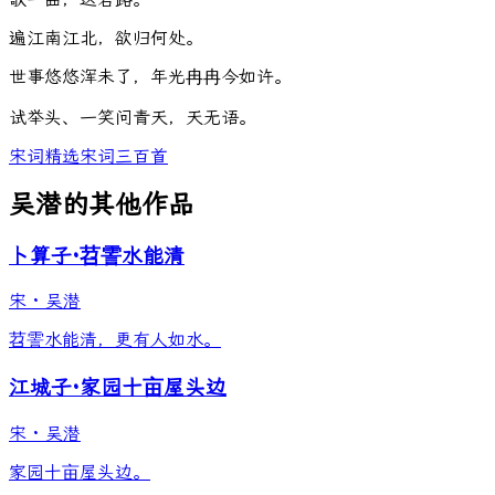
遍
江
南
江
北
，
欲
归
何
处
。
世
事
悠
悠
浑
未
了
，
年
光
冉
冉
今
如
许
。
试
举
头
、
一
笑
问
青
天
，
天
无
语
。
宋词精选
宋词三百首
吴潜的其他作品
卜算子·苕霅水能清
宋
·
吴潜
苕霅水能清，更有人如水。
江城子·家园十亩屋头边
宋
·
吴潜
家园十亩屋头边。