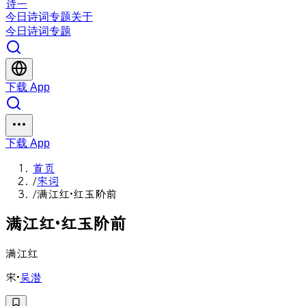
诗一
今日
诗词
专题
关于
今日
诗词
专题
下载 App
下载 App
首页
/
宋词
/
满江红·红玉阶前
满
江
红
·
红
玉
阶
前
满江红
宋
·
吴潜