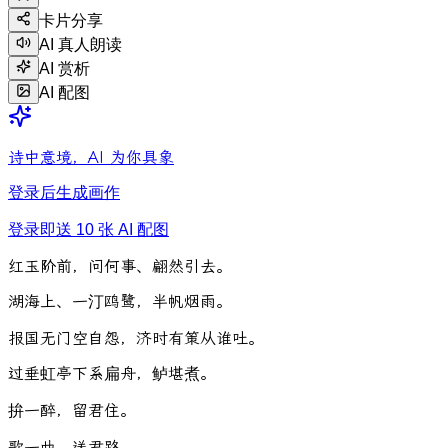
卡片分享
AI 真人朗读
AI 赏析
AI 配图
诗中意境，AI 为你具象
登录后生成画作
登录即送 10 张 AI 配图
红
玉
阶
前
，
问
何
事
、
翩
然
引
去
。
湖
海
上
、
一
汀
鸥
鹭
，
半
帆
烟
雨
。
报
国
无
门
空
自
怨
，
济
时
有
策
从
谁
吐
。
过
垂
虹
亭
下
系
扁
舟
，
鲈
堪
煮
。
拚
一
醉
，
留
君
住
。
歌
一
曲
，
送
君
路
。