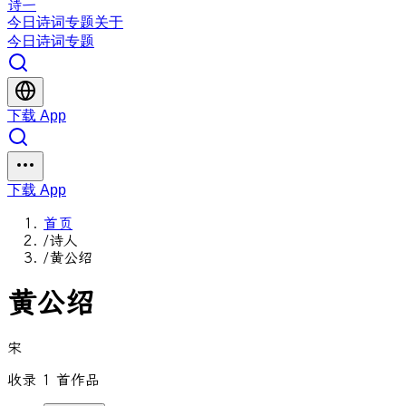
诗一
今日
诗词
专题
关于
今日
诗词
专题
下载 App
下载 App
首页
/
诗人
/
黄公绍
黄公绍
宋
收录 1 首作品