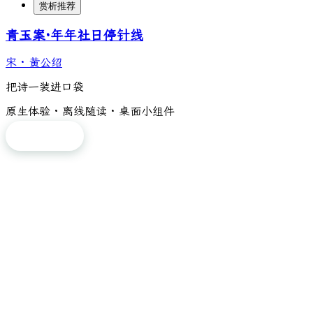
赏析推荐
青玉案·年年社日停针线
宋
·
黄公绍
把诗一装进口袋
原生体验 · 离线随读 · 桌面小组件
免费下载