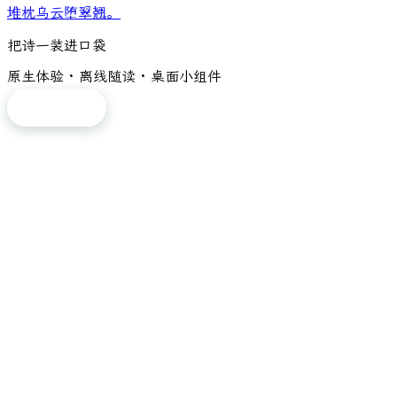
堆枕乌云堕翠翘。
把诗一装进口袋
原生体验 · 离线随读 · 桌面小组件
免费下载