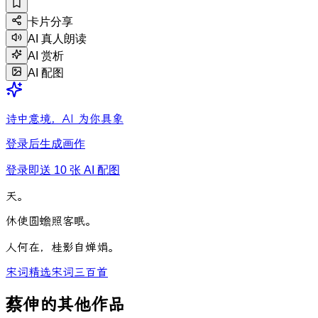
卡片分享
AI 真人朗读
AI 赏析
AI 配图
诗中意境，AI 为你具象
登录后生成画作
登录即送 10 张 AI 配图
天
。
休
使
圆
蟾
照
客
眠
。
人
何
在
，
桂
影
自
婵
娟
。
宋词精选
宋词三百首
蔡伸的其他作品