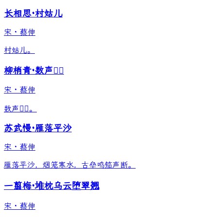
长相思·村姑儿
宋
·
蔡伸
村姑儿。
柳梢青·数声𫛸鴂
宋
·
蔡伸
数声𫛸鴂。
苏武慢·雁落平沙
宋
·
蔡伸
雁落平沙，烟笼寒水，古垒鸣笳声断。
一翦梅·堆枕乌云堕翠翘
宋
·
蔡伸