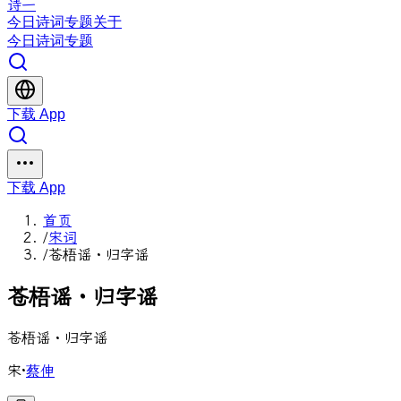
诗一
今日
诗词
专题
关于
今日
诗词
专题
下载 App
下载 App
首页
/
宋词
/
苍梧谣・归字谣
苍
梧
谣
・
归
字
谣
苍梧谣・归字谣
宋
·
蔡伸