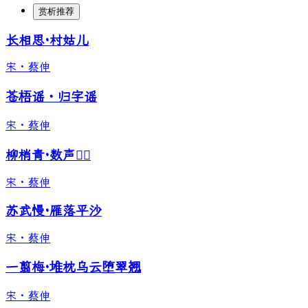
赏析推荐
长相思·村姑儿
宋
·
蔡伸
苍梧谣・归字谣
宋
·
蔡伸
柳梢青·数声𫛸鴂
宋
·
蔡伸
苏武慢·雁落平沙
宋
·
蔡伸
一翦梅·堆枕乌云堕翠翘
宋
·
蔡伸