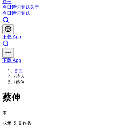
诗一
今日
诗词
专题
关于
今日
诗词
专题
下载 App
下载 App
首页
/
诗人
/
蔡伸
蔡伸
宋
收录 5 首作品