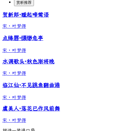
赏析推荐
贺新郎·睡起啼莺语
宋
·
叶梦得
点绛唇·缥缈危亭
宋
·
叶梦得
水调歌头·秋色渐将晚
宋
·
叶梦得
临江仙·不见跳鱼翻曲港
宋
·
叶梦得
虞美人·落花已作风前舞
宋
·
叶梦得
把诗一装进口袋