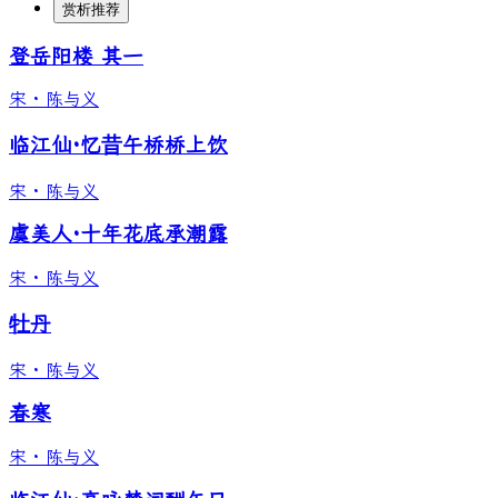
赏析推荐
登岳阳楼 其一
宋
·
陈与义
临江仙·忆昔午桥桥上饮
宋
·
陈与义
虞美人·十年花底承潮露
宋
·
陈与义
牡丹
宋
·
陈与义
春寒
宋
·
陈与义