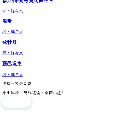
临江仙·高咏楚词酬午日
宋
·
陈与义
雨晴
宋
·
陈与义
咏牡丹
宋
·
陈与义
襄邑道中
宋
·
陈与义
把诗一装进口袋
原生体验 · 离线随读 · 桌面小组件
免费下载