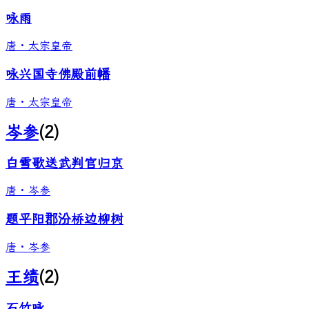
咏雨
唐
·
太宗皇帝
咏兴国寺佛殿前幡
唐
·
太宗皇帝
岑参
(
2
)
白雪歌送武判官归京
唐
·
岑参
题平阳郡汾桥边柳树
唐
·
岑参
王绩
(
2
)
石竹咏