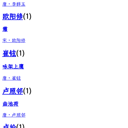
唐
·
李群玉
欧阳修
(
1
)
霜
宋
·
欧阳修
崔铉
(
1
)
咏架上鹰
唐
·
崔铉
卢照邻
(
1
)
曲池荷
唐
·
卢照邻
卢纶
(
1
)