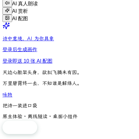
AI 真人朗读
AI 赏析
AI 配图
诗中意境，AI 为你具象
登录后生成画作
登录即送 10 张 AI 配图
天
边
心
胆
架
头
身
，
欲
拟
飞
腾
未
有
因
。
万
里
碧
霄
终
一
去
，
不
知
谁
是
解
绦
人
。
咏物
把诗一装进口袋
原生体验 · 离线随读 · 桌面小组件
免费下载