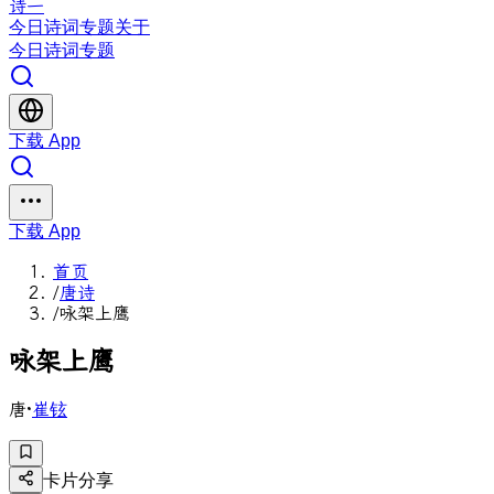
诗一
今日
诗词
专题
关于
今日
诗词
专题
下载 App
下载 App
首页
/
唐诗
/
咏架上鹰
咏
架
上
鹰
唐
·
崔铉
卡片分享