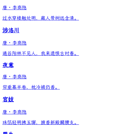
唐
·
李商隐
过水穿楼触处明，藏人带树远含清。
涉洛川
唐
·
李商隐
通谷阳林不见人，我来遗恨古时春。
夜意
唐
·
李商隐
帘垂幕半卷，枕冷被仍香。
宫妓
唐
·
李商隐
珠箔轻明拂玉墀，披香新殿鬬腰支。