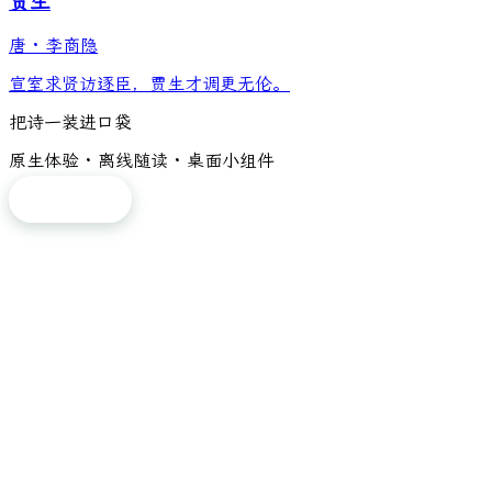
贾生
唐
·
李商隐
宣室求贤访逐臣，贾生才调更无伦。
把诗一装进口袋
原生体验 · 离线随读 · 桌面小组件
免费下载