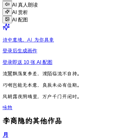
AI 真人朗读
AI 赏析
AI 配图
诗中意境，AI 为你具象
登录后生成画作
登录即送 10 张 AI 配图
流
鸎
飘
荡
复
参
差
，
渡
陌
临
流
不
自
持
。
巧
啭
岂
能
无
本
意
，
良
辰
未
必
有
佳
期
。
风
朝
露
夜
阴
晴
里
，
万
户
千
门
开
闭
时
。
咏物
李商隐的其他作品
月