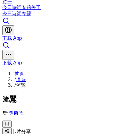
诗一
今日
诗词
专题
关于
今日
诗词
专题
下载 App
下载 App
首页
/
唐诗
/
流鸎
流
鸎
唐
·
李商隐
卡片分享