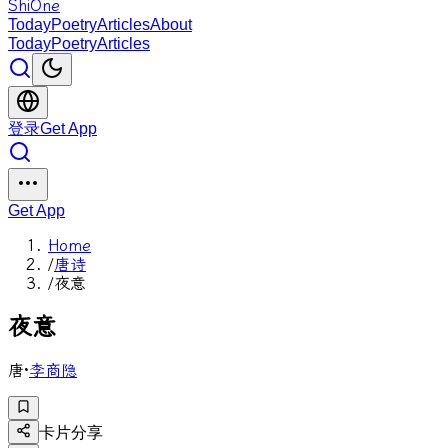
ShiOne
Today
Poetry
Articles
About
Today
Poetry
Articles
登录
Get App
Get App
Home
/
唐诗
/
夜意
夜
意
唐
·
李商隐
卡片分享