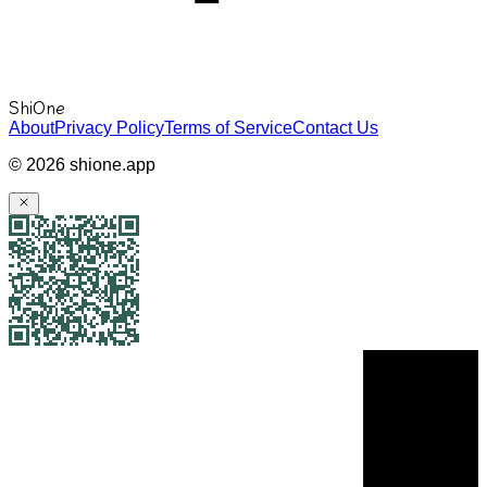
ShiOne
About
Privacy Policy
Terms of Service
Contact Us
©
2026
shione.app