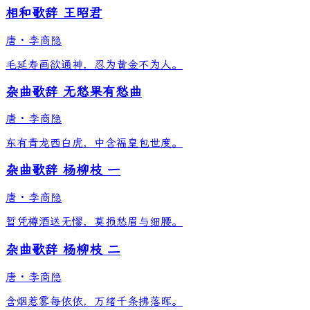
相和歌辞 王昭君
唐
·
李商隐
毛延寿画欲通神，忍为黄金不为人。
杂曲歌辞 无愁果有愁曲
唐
·
李商隐
东有青龙西白虎，中含福皇包世度。
杂曲歌辞 杨柳枝 一
唐
·
李商隐
暂凭樽酒送无憀，莫损愁眉与细腰。
杂曲歌辞 杨柳枝 二
唐
·
李商隐
含烟惹雾每依依，万绪千条拂落晖。