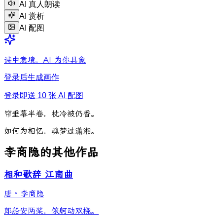
AI 真人朗读
AI 赏析
AI 配图
诗中意境，AI 为你具象
登录后生成画作
登录即送 10 张 AI 配图
帘
垂
幕
半
卷
，
枕
冷
被
仍
香
。
如
何
为
相
忆
，
魂
梦
过
潇
湘
。
李商隐的其他作品
相和歌辞 江南曲
唐
·
李商隐
郎船安两桨，侬舸动双桡。