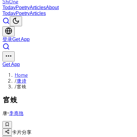
ShiOne
Today
Poetry
Articles
About
Today
Poetry
Articles
登录
Get App
Get App
Home
/
唐诗
/
宫妓
宫
妓
唐
·
李商隐
卡片分享