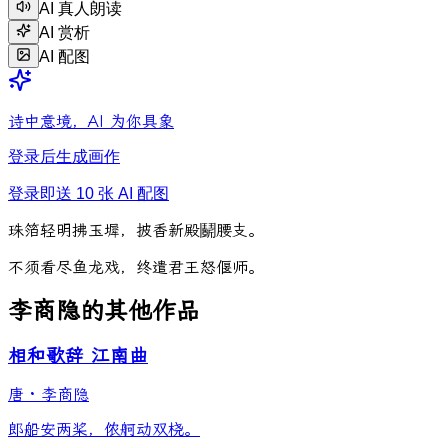
AI 真人朗读
AI 赏析
AI 配图
诗中意境，AI 为你具象
登录后生成画作
登录即送 10 张 AI 配图
珠
箔
轻
明
拂
玉
墀
，
披
香
新
殿
鬬
腰
支
。
不
须
看
尽
鱼
龙
戏
，
终
遣
君
王
怒
偃
师
。
李商隐的其他作品
相和歌辞 江南曲
唐
·
李商隐
郎船安两桨，侬舸动双桡。