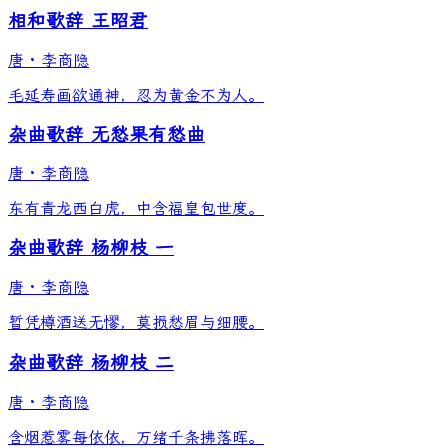
相和歌辞 王昭君
唐
·
李商隐
毛延寿画欲通神，忍为黄金不为人。
杂曲歌辞 无愁果有愁曲
唐
·
李商隐
东有青龙西白虎，中含福皇包世度。
杂曲歌辞 杨柳枝 一
唐
·
李商隐
暂凭樽酒送无憀，莫损愁眉与细腰。
杂曲歌辞 杨柳枝 二
唐
·
李商隐
含烟惹雾每依依，万绪千条拂落晖。