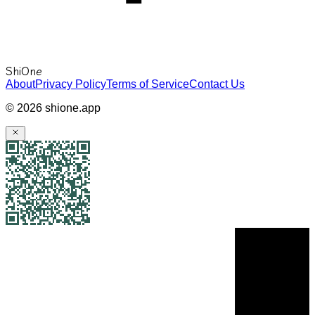
ShiOne
About
Privacy Policy
Terms of Service
Contact Us
©
2026
shione.app