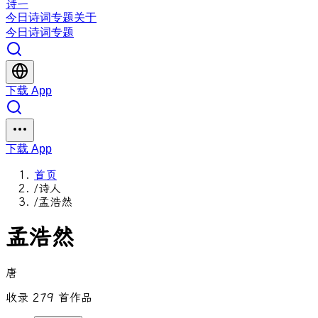
诗一
今日
诗词
专题
关于
今日
诗词
专题
下载 App
下载 App
首页
/
诗人
/
孟浩然
孟浩然
唐
收录 279 首作品