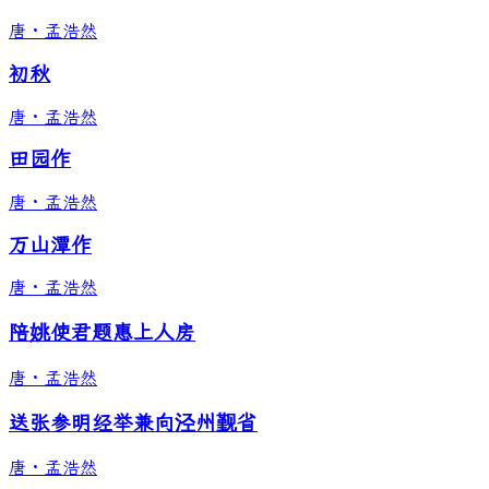
唐
·
孟浩然
初秋
唐
·
孟浩然
田园作
唐
·
孟浩然
万山潭作
唐
·
孟浩然
陪姚使君题惠上人房
唐
·
孟浩然
送张参明经举兼向泾州觐省
唐
·
孟浩然