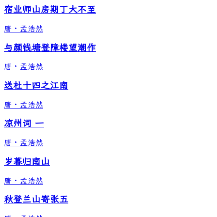
宿业师山房期丁大不至
唐
·
孟浩然
与颜钱塘登障楼望潮作
唐
·
孟浩然
送杜十四之江南
唐
·
孟浩然
凉州词 一
唐
·
孟浩然
岁暮归南山
唐
·
孟浩然
秋登兰山寄张五