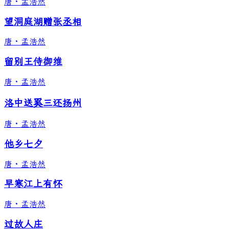
唐
·
孟浩然
望洞庭湖赠张丞相
唐
·
孟浩然
留别王侍御维
唐
·
孟浩然
洛中送奚三还扬州
唐
·
孟浩然
他乡七夕
唐
·
孟浩然
早寒江上有怀
唐
·
孟浩然
过故人庄