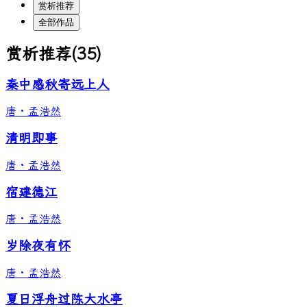
赏析推荐
全部作品
赏析推荐
(
35
)
秦中感秋寄远上人
唐
·
孟浩然
清明即事
唐
·
孟浩然
宿建德江
唐
·
孟浩然
岁除夜有怀
唐
·
孟浩然
夏日浮舟过陈大水亭