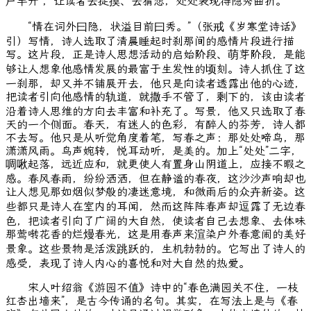
户半开”，让读者去捉摸、去猜想，处处表现得隐秀曲折。
“情在词外曰隐，状溢目前曰秀。”（张戒《岁寒堂诗话》
引）写情，诗人选取了清晨睡起时刹那间的感情片段进行描
写。这片段，正是诗人思想活动的启始阶段、萌芽阶段，是能
够让人想象他感情发展的最富于生发性的顷刻。诗人抓住了这
一刹那，却又并不铺展开去，他只是向读者透露出他的心迹，
把读者引向他感情的轨道，就撒手不管了，剩下的，该由读者
沿着诗人思维的方向去丰富和补充了。写景，他又只选取了春
天的一个侧面。春天，有迷人的色彩，有醉人的芬芳，诗人都
不去写。他只是从听觉角度着笔，写春之声：那处处啼鸟，那
潇潇风雨。鸟声婉转，悦耳动听，是美的。加上“处处”二字，
啁啾起落，远近应和，就更使人有置身山阴道上，应接不暇之
感。春风春雨，纷纷洒洒，但在静谧的春夜，这沙沙声响却也
让人想见那如烟似梦般的凄迷意境，和微雨后的众卉新姿。这
些都只是诗人在室内的耳闻，然而这阵阵春声却逗露了无边春
色，把读者引向了广阔的大自然，使读者自己去想象、去体味
那莺啭花香的烂熳春光，这是用春声来渲染户外春意闹的美好
景象。这些景物是活泼跳跃的，生机勃勃的。它写出了诗人的
感受，表现了诗人内心的喜悦和对大自然的热爱。
宋人叶绍翁《游园不值》诗中的“春色满园关不住，一枝
红杏出墙来”，是古今传诵的名句。其实，在写法上是与《春