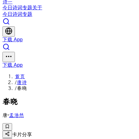
诗一
今日
诗词
专题
关于
今日
诗词
专题
下载 App
下载 App
首页
/
唐诗
/
春晓
春
晓
唐
·
孟浩然
卡片分享