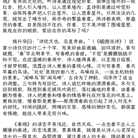
晓》有共同之处的。叶诗是通过视觉形象，由伸出墙外的一枝
红杏，把人引入墙内、让人想象墙内；孟诗则是通过听觉形
象，由阵阵春声把人引出屋外、让人想象屋外。只用淡淡的几
笔，就写出了晴方好、雨亦奇的繁盛春意。两诗都表明，那盎
然的春意，自是阻挡不住的，你看，它不是冲破了围墙屋壁，
展现在你的眼前、萦回在你的耳际了吗？
施补华曰：“诗犹文也，忌直贵曲。”（《岘佣说诗》）这
首小诗仅仅四行二十个字，写来却曲屈通幽，回环波折。首句
破题，“春”字点明季节，写春眠的香甜。“不觉”是朦朦胧胧不
知不觉。在这温暖的春夜中，诗人睡得真香，以至旭日临窗，
才甜梦初醒。流露出诗人爱春的喜悦心情。次句写春景，春天
早晨的鸟语。“处处”是指四面八方。鸟噪枝头，一派生机勃勃
的景象。“闻啼鸟”即“闻鸟啼”，古诗为了押韵，词序作了适当
的调整。三句转为写回忆，诗人追忆昨晚的潇潇春雨。末句又
回到眼前，联想到春花被风吹雨打、落红遍地的景象，由喜春
翻为惜春，诗人把爱春和惜春的情感寄托在对落花的叹息上。
爱极而惜，惜春即是爱春──那潇潇春雨也引起了诗人对花木
的担忧。时间的跳跃、阴晴的交替、感情的微妙变化，都很富
有情趣，能给人带来无穷兴味。
《春晓》的语言平易浅近，自然天成，一点也看不出人工
雕琢的痕迹。而言浅意浓，景真情真，就像是从诗人心灵深处
流出的一股泉水，晶莹透澈，灌注着诗人的生命，跳动着诗人