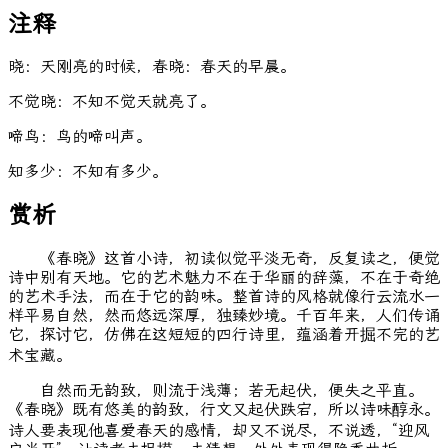
注释
晓：天刚亮的时候，春晓：春天的早晨。
不觉晓：不知不觉天就亮了。
啼鸟：鸟的啼叫声。
知多少：不知有多少。
赏析
《春晓》这首小诗，初读似觉平淡无奇，反复读之，便觉
诗中别有天地。它的艺术魅力不在于华丽的辞藻，不在于奇绝
的艺术手法，而在于它的韵味。整首诗的风格就像行云流水一
样平易自然，然而悠远深厚，独臻妙境。千百年来，人们传诵
它，探讨它，仿佛在这短短的四行诗里，蕴涵着开掘不完的艺
术宝藏。
自然而无韵致，则流于浅薄；若无起伏，便失之平直。
《春晓》既有悠美的韵致，行文又起伏跌宕，所以诗味醇永。
诗人要表现他喜爱春天的感情，却又不说尽，不说透，“迎风