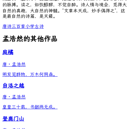
的脉搏。读之，如饮醇醪，不觉自醉。诗人情与境会，觅得大
自然的真趣，大自然的神髓。“文章本天成，妙手偶得之”，这
是最自然的诗篇，是天籁。
唐诗三百首
小学古诗
孟浩然的其他作品
庭橘
唐
·
孟浩然
明发览群物，万木何阴森。
自洛之越
唐
·
孟浩然
皇皇三十载，书劒两无成。
登鹿门山