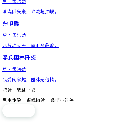
唐
·
孟浩然
清晓因兴来，乘流越江岘。
归旧隐
唐
·
孟浩然
北阙辞天子，南山隐薜萝。
李氏园林卧疾
唐
·
孟浩然
我爱陶家趣，园林无俗情。
把诗一装进口袋
原生体验 · 离线随读 · 桌面小组件
免费下载