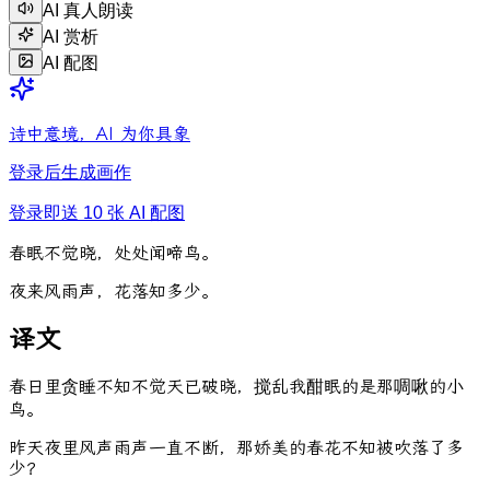
AI 真人朗读
AI 赏析
AI 配图
诗中意境，AI 为你具象
登录后生成画作
登录即送 10 张 AI 配图
春
眠
不
觉
晓
，
处
处
闻
啼
鸟
。
夜
来
风
雨
声
，
花
落
知
多
少
。
译文
春日里贪睡不知不觉天已破晓，搅乱我酣眠的是那啁啾的小
鸟。
昨天夜里风声雨声一直不断，那娇美的春花不知被吹落了多
少？