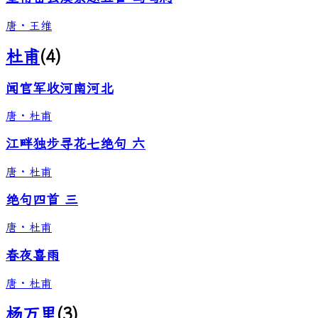
唐
·
王维
杜甫
(
4
)
闻官军收河南河北
唐
·
杜甫
江畔独步寻花七绝句 六
唐
·
杜甫
绝句四首 三
唐
·
杜甫
春夜喜雨
唐
·
杜甫
杨万里
(
3
)