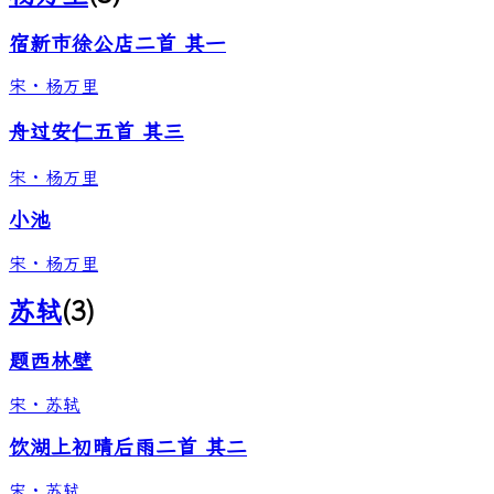
宿新市徐公店二首 其一
宋
·
杨万里
舟过安仁五首 其三
宋
·
杨万里
小池
宋
·
杨万里
苏轼
(
3
)
题西林壁
宋
·
苏轼
饮湖上初晴后雨二首 其二
宋
·
苏轼