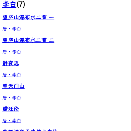
李白
(
7
)
望庐山瀑布水二首 一
唐
·
李白
望庐山瀑布水二首 二
唐
·
李白
静夜思
唐
·
李白
望天门山
唐
·
李白
赠汪伦
唐
·
李白