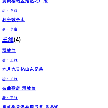
黄鹤楼送孟浩然之广陵
唐
·
李白
独坐敬亭山
唐
·
李白
王维
(
4
)
渭城曲
唐
·
王维
九月九日忆山东兄弟
唐
·
王维
杂曲歌辞 渭城曲
唐
·
王维
皇甫岳云溪杂题五首 鸟鸣涧