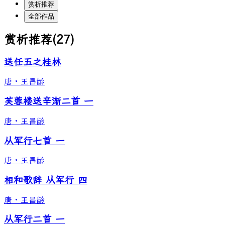
赏析推荐
全部作品
赏析推荐
(
27
)
送任五之桂林
唐
·
王昌龄
芙蓉楼送辛渐二首 一
唐
·
王昌龄
从军行七首 一
唐
·
王昌龄
相和歌辞 从军行 四
唐
·
王昌龄
从军行二首 一