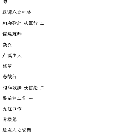
句
送谭八之桂林
相和歌辞 从军行 二
谒焦炼师
杂兴
卢溪主人
旅望
悲哉行
相和歌辞 长信怨 二
殿前曲二首 一
九江口作
青楼怨
送友人之安南