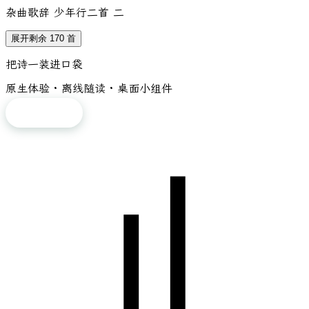
杂曲歌辞 少年行二首 二
展开剩余 170 首
把诗一装进口袋
原生体验 · 离线随读 · 桌面小组件
免费下载