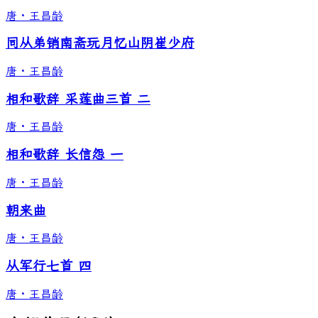
唐
·
王昌龄
同从弟销南斋玩月忆山阴崔少府
唐
·
王昌龄
相和歌辞 采莲曲三首 二
唐
·
王昌龄
相和歌辞 长信怨 一
唐
·
王昌龄
朝来曲
唐
·
王昌龄
从军行七首 四
唐
·
王昌龄