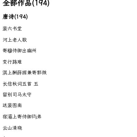
全部作品
(
194
)
唐诗
(
194
)
裴六书堂
河上老人歌
寄穆侍御出幽州
变行路难
淇上酬薛据兼寄郭微
长信秋词五首 五
留别司马太守
送裴图南
宿灞上寄侍御玙弟
云山清晓