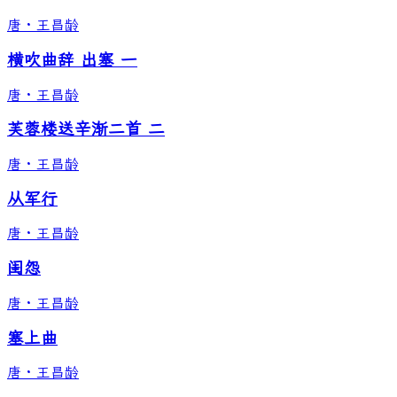
唐
·
王昌龄
横吹曲辞 出塞 一
唐
·
王昌龄
芙蓉楼送辛渐二首 二
唐
·
王昌龄
从军行
唐
·
王昌龄
闺怨
唐
·
王昌龄
塞上曲
唐
·
王昌龄