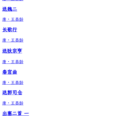
送魏二
唐
·
王昌龄
长歌行
唐
·
王昌龄
送狄宗亨
唐
·
王昌龄
春宫曲
唐
·
王昌龄
送郭司仓
唐
·
王昌龄
出塞二首 一