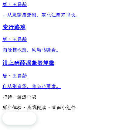
唐
·
王昌龄
一从恩谴度潇湘，塞北江南万里长。
变行路难
唐
·
王昌龄
向晚横吹悲，风动马嘶合。
淇上酬薛据兼寄郭微
唐
·
王昌龄
自从别京华，我心乃萧索。
把诗一装进口袋
原生体验 · 离线随读 · 桌面小组件
免费下载