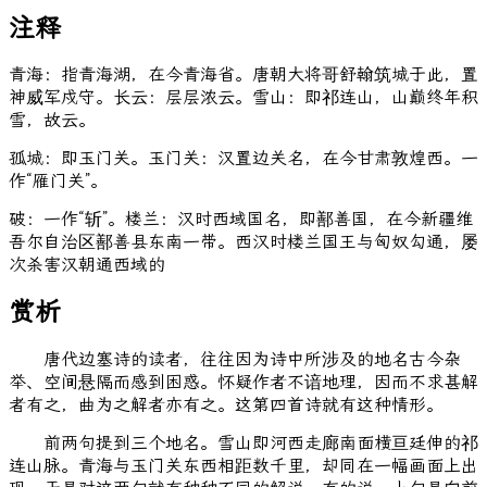
注释
青海：指青海湖，在今青海省。唐朝大将哥舒翰筑城于此，置
神威军戍守。长云：层层浓云。雪山：即祁连山，山巅终年积
雪，故云。
孤城：即玉门关。玉门关：汉置边关名，在今甘肃敦煌西。一
作“雁门关”。
破：一作“斩”。楼兰：汉时西域国名，即鄯善国，在今新疆维
吾尔自治区鄯善县东南一带。西汉时楼兰国王与匈奴勾通，屡
次杀害汉朝通西域的
赏析
唐代边塞诗的读者，往往因为诗中所涉及的地名古今杂
举、空间悬隔而感到困惑。怀疑作者不谙地理，因而不求甚解
者有之，曲为之解者亦有之。这第四首诗就有这种情形。
前两句提到三个地名。雪山即河西走廊南面横亘廷伸的祁
连山脉。青海与玉门关东西相距数千里，却同在一幅画面上出