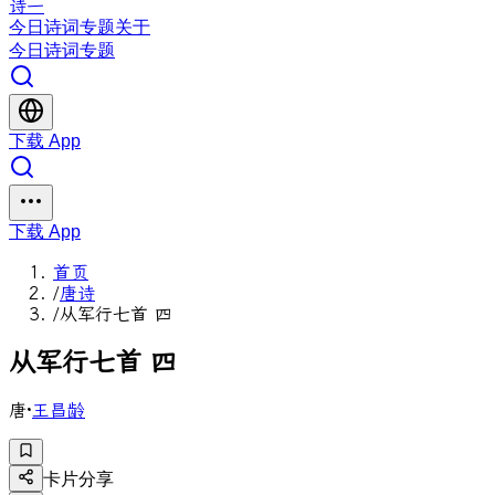
诗一
今日
诗词
专题
关于
今日
诗词
专题
下载 App
下载 App
首页
/
唐诗
/
从军行七首 四
从
军
行
七
首
四
唐
·
王昌龄
卡片分享