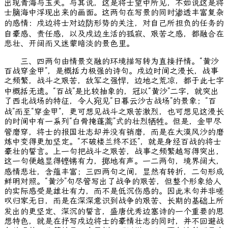
出现青海与玉关。与其说，这是将士望中所见，不如说这是将
士脑海中浮现出来的画面。这两句在写景的同时渗透丰富复杂
的感情：戍边将士对边防形势的关注，对自己所担负的任务的
自豪感、责任感，以及戍边生活的孤寂、艰苦之感，都融合在
悲壮、开阔而又迷蒙暗淡的景色里。
三、四两句由情景交融的环境描写转为直接抒情。“黄沙
百战穿金甲”，是概括力极强的诗句。戍边时间之漫长，战事
之频繁，战斗之艰苦，敌军之强悍，边地之荒凉，都于此七字
中概括无遗。“百战”是比较抽象的，冠以“黄沙”二字，就突出
了西北战场的特征，令人宛见“日暮云沙古战场”的景象；“百
战”而至“穿金甲”，更可想见战斗之艰苦激烈，也可想见这漫长
的时间中有一系列“白骨掩蓬蒿”式的壮烈牺牲。但是，金甲尽
管磨穿，将士的报国壮志却并没有销磨，而是在大漠风沙的磨
炼中变得更加坚定。“不破楼兰终不还”，就是身经百战的将士
豪壮的誓言。上一句把战斗之艰苦，战事之频繁越写得突出，
这一句便越显得铿锵有力，掷地有声。一二两句，境界阔大，
感情悲壮，含蕴丰富；三四两句之间，显然有转折，二句形成
鲜明对照。“黄沙”句尽管写出了战争的艰苦，但整个形象给人
的实际感受是雄壮有力，而不是低沉伤感的。因此末句并非嗟
叹归家无日，而是在深深意识到战争的艰苦、长期的基础上所
发出的更坚定、深沉的誓言，盛唐优秀边塞诗的一个重要的思
想特色，就是在抒写戍边将士的豪情壮志的同时，并不回避战