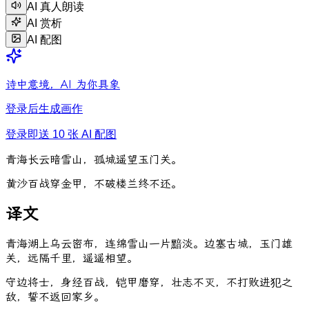
AI 真人朗读
AI 赏析
AI 配图
诗中意境，AI 为你具象
登录后生成画作
登录即送 10 张 AI 配图
青
海
长
云
暗
雪
山
，
孤
城
遥
望
玉
门
关
。
黄
沙
百
战
穿
金
甲
，
不
破
楼
兰
终
不
还
。
译文
青海湖上乌云密布，连绵雪山一片黯淡。边塞古城，玉门雄
关，远隔千里，遥遥相望。
守边将士，身经百战，铠甲磨穿，壮志不灭，不打败进犯之
敌，誓不返回家乡。