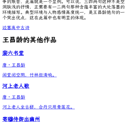
争的艰苦，此篇就是一个显例。可以说，三四两句这种不是空
洞肤浅的抒情，正需要有一二两句那种含蕴丰富的大处落墨的
环境描写。典型环境与人物感情高度统一，是王昌龄绝句的一
个突出优点，这在此篇中也有明显的体现。
边塞
高中古诗
王昌龄的其他作品
裴六书堂
唐
·
王昌龄
闲堂闭空阴，竹林但清响。
河上老人歌
唐
·
王昌龄
河上老人坐古槎，合丹只用青莲花。
寄穆侍御出幽州