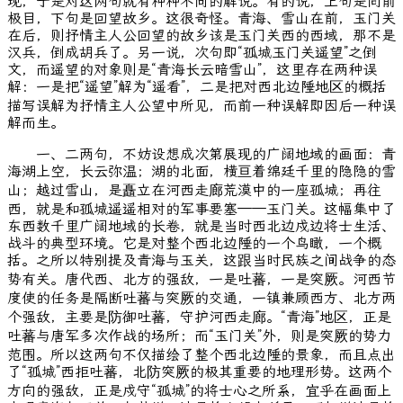
现，于是对这两句就有种种不同的解说。有的说，上句是向前
极目，下句是回望故乡。这很奇怪。青海、雪山在前，玉门关
在后，则抒情主人公回望的故乡该是玉门关西的西域，那不是
汉兵，倒成胡兵了。另一说，次句即“孤城玉门关遥望”之倒
文，而遥望的对象则是“青海长云暗雪山”，这里存在两种误
解：一是把“遥望”解为“遥看”，二是把对西北边陲地区的概括
描写误解为抒情主人公望中所见，而前一种误解即因后一种误
解而生。
一、二两句，不妨设想成次第展现的广阔地域的画面：青
海湖上空，长云弥温；湖的北面，横亘着绵廷千里的隐隐的雪
山；越过雪山，是矗立在河西走廊荒漠中的一座孤城；再往
西，就是和孤城遥遥相对的军事要塞——玉门关。这幅集中了
东西数千里广阔地域的长卷，就是当时西北边戍边将士生活、
战斗的典型环境。它是对整个西北边陲的一个鸟瞰，一个概
括。之所以特别提及青海与玉关，这跟当时民族之间战争的态
势有关。唐代西、北方的强敌，一是吐蕃，一是突厥。河西节
度使的任务是隔断吐蕃与突厥的交通，一镇兼顾西方、北方两
个强敌，主要是防御吐蕃，守护河西走廊。“青海”地区，正是
吐蕃与唐军多次作战的场所；而“玉门关”外，则是突厥的势力
范围。所以这两句不仅描绘了整个西北边陲的景象，而且点出
了“孤城”西拒吐蕃，北防突厥的极其重要的地理形势。这两个
方向的强敌，正是戍守“孤城”的将士心之所系，宜乎在画面上