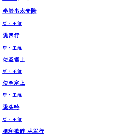
奉寄韦太守陟
唐
·
王维
陇西行
唐
·
王维
使至塞上
唐
·
王维
使至塞上
唐
·
王维
陇头吟
唐
·
王维
相和歌辞 从军行