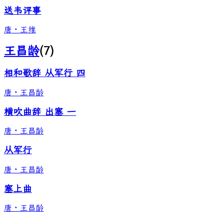
送韦评事
唐
·
王维
王昌龄
(
7
)
相和歌辞 从军行 四
唐
·
王昌龄
横吹曲辞 出塞 一
唐
·
王昌龄
从军行
唐
·
王昌龄
塞上曲
唐
·
王昌龄