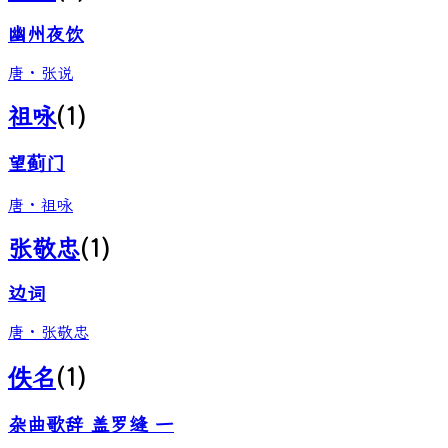
幽州夜饮
唐
·
张说
祖咏
(
1
)
望蓟门
唐
·
祖咏
张敬忠
(
1
)
边词
唐
·
张敬忠
佚名
(
1
)
杂曲歌辞 盖罗缝 一