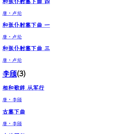
和张仆射塞下曲 四
唐
·
卢纶
和张仆射塞下曲 一
唐
·
卢纶
和张仆射塞下曲 三
唐
·
卢纶
李颀
(
3
)
相和歌辞 从军行
唐
·
李颀
古塞下曲
唐
·
李颀