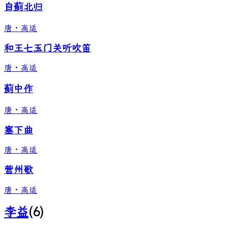
自蓟北归
唐
·
高适
和王七玉门关听吹笛
唐
·
高适
蓟中作
唐
·
高适
塞下曲
唐
·
高适
营州歌
唐
·
高适
李益
(
6
)