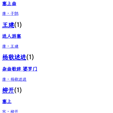
塞上曲
唐
·
于鹄
王建
(
1
)
送人游塞
唐
·
王建
杨敬述进
(
1
)
杂曲歌辞 婆罗门
唐
·
杨敬述进
柳开
(
1
)
塞上
宋
·
柳开