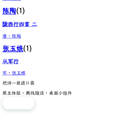
陈陶
(
1
)
陇西行四首 二
唐
·
陈陶
张玉娘
(
1
)
从军行
宋
·
张玉娘
把诗一装进口袋
原生体验 · 离线随读 · 桌面小组件
免费下载