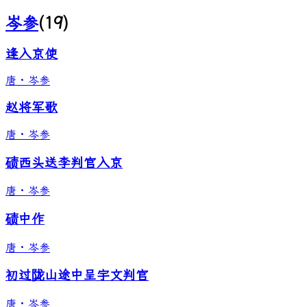
岑参
(
19
)
逢入京使
唐
·
岑参
赵将军歌
唐
·
岑参
碛西头送李判官入京
唐
·
岑参
碛中作
唐
·
岑参
初过陇山途中呈宇文判官
唐
·
岑参