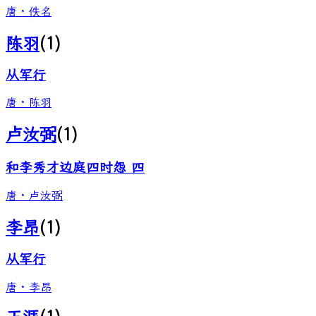
唐
·
佚名
陈羽
(
1
)
从军行
唐
·
陈羽
卢汝弼
(
1
)
和李秀才边庭四时怨 四
唐
·
卢汝弼
李昂
(
1
)
从军行
唐
·
李昂