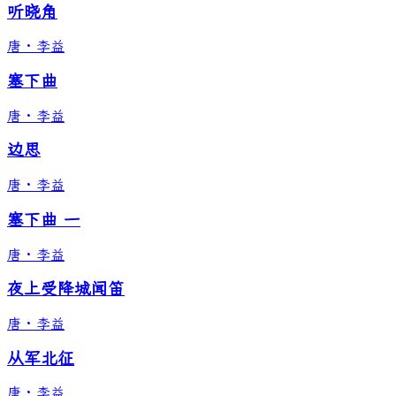
听晓角
唐
·
李益
塞下曲
唐
·
李益
边思
唐
·
李益
塞下曲 一
唐
·
李益
夜上受降城闻笛
唐
·
李益
从军北征
唐
·
李益