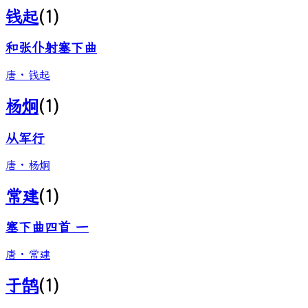
钱起
(
1
)
和张仆射塞下曲
唐
·
钱起
杨炯
(
1
)
从军行
唐
·
杨炯
常建
(
1
)
塞下曲四首 一
唐
·
常建
于鹄
(
1
)