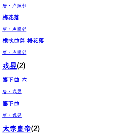
唐
·
卢照邻
梅花落
唐
·
卢照邻
横吹曲辞 梅花落
唐
·
卢照邻
戎昱
(
2
)
塞下曲 六
唐
·
戎昱
塞下曲
唐
·
戎昱
太宗皇帝
(
2
)