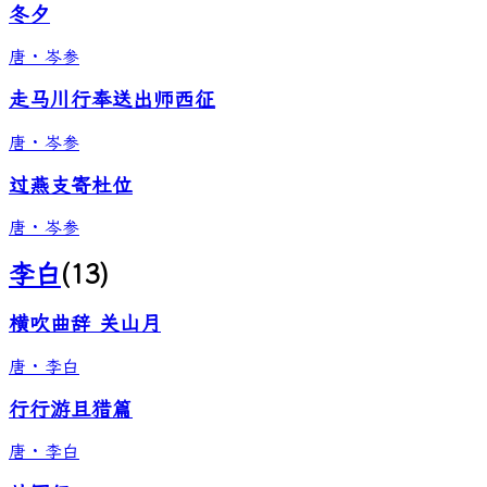
冬夕
唐
·
岑参
走马川行奉送出师西征
唐
·
岑参
过燕支寄杜位
唐
·
岑参
李白
(
13
)
横吹曲辞 关山月
唐
·
李白
行行游且猎篇
唐
·
李白