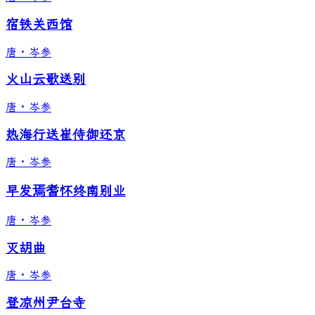
宿铁关西馆
唐
·
岑参
火山云歌送别
唐
·
岑参
热海行送崔侍御还京
唐
·
岑参
早发焉耆怀终南别业
唐
·
岑参
灭胡曲
唐
·
岑参
登凉州尹台寺