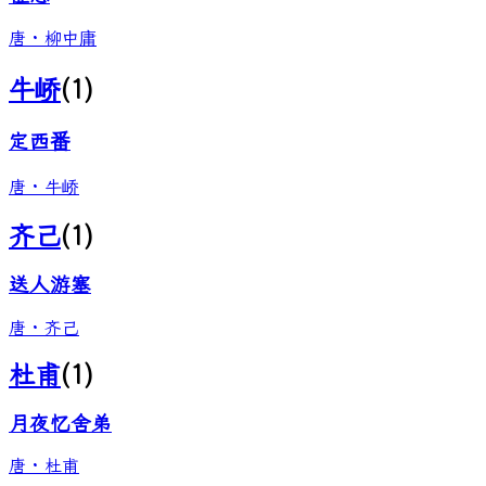
唐
·
柳中庸
牛峤
(
1
)
定西番
唐
·
牛峤
齐己
(
1
)
送人游塞
唐
·
齐己
杜甫
(
1
)
月夜忆舍弟
唐
·
杜甫