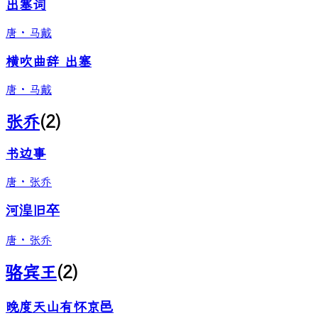
出塞词
唐
·
马戴
横吹曲辞 出塞
唐
·
马戴
张乔
(
2
)
书边事
唐
·
张乔
河湟旧卒
唐
·
张乔
骆宾王
(
2
)
晚度天山有怀京邑