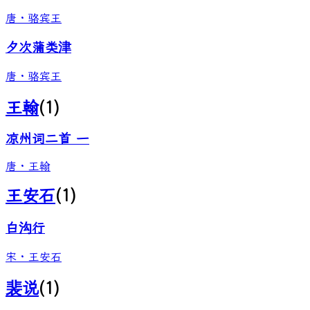
唐
·
骆宾王
夕次蒲类津
唐
·
骆宾王
王翰
(
1
)
凉州词二首 一
唐
·
王翰
王安石
(
1
)
白沟行
宋
·
王安石
裴说
(
1
)