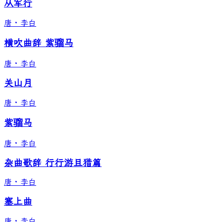
从军行
唐
·
李白
横吹曲辞 紫骝马
唐
·
李白
关山月
唐
·
李白
紫骝马
唐
·
李白
杂曲歌辞 行行游且猎篇
唐
·
李白
塞上曲
唐
·
李白