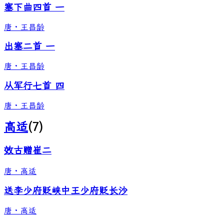
塞下曲四首 一
唐
·
王昌龄
出塞二首 一
唐
·
王昌龄
从军行七首 四
唐
·
王昌龄
高适
(
7
)
效古赠崔二
唐
·
高适
送李少府贬峡中王少府贬长沙
唐
·
高适