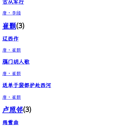
古从军行
唐
·
李颀
崔颢
(
3
)
辽西作
唐
·
崔颢
鴈门胡人歌
唐
·
崔颢
送单于裴都护赴西河
唐
·
崔颢
卢照邻
(
3
)
雨雪曲