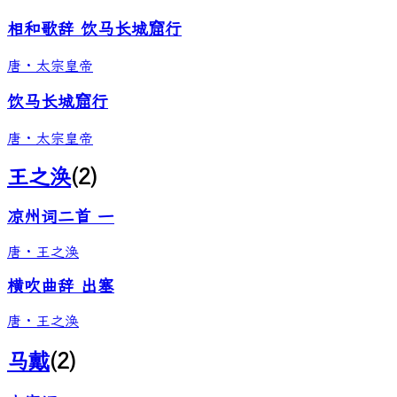
相和歌辞 饮马长城窟行
唐
·
太宗皇帝
饮马长城窟行
唐
·
太宗皇帝
王之涣
(
2
)
凉州词二首 一
唐
·
王之涣
横吹曲辞 出塞
唐
·
王之涣
马戴
(
2
)