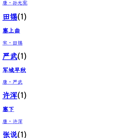
唐
·
孙光宪
田锡
(
1
)
塞上曲
宋
·
田锡
严武
(
1
)
军城早秋
唐
·
严武
许浑
(
1
)
塞下
唐
·
许浑
张说
(
1
)