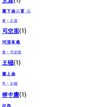
王涯
(
1
)
塞下曲二首 二
唐
·
王涯
司空图
(
1
)
河湟有感
唐
·
司空图
王镃
(
1
)
塞上曲
宋
·
王镃
柳中庸
(
1
)
征怨