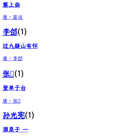
塞上曲
唐
·
裴说
李郃
(
1
)
过九疑山有怀
唐
·
李郃
张𧏖
(
1
)
登单于台
唐
·
张𧏖
孙光宪
(
1
)
酒泉子 一