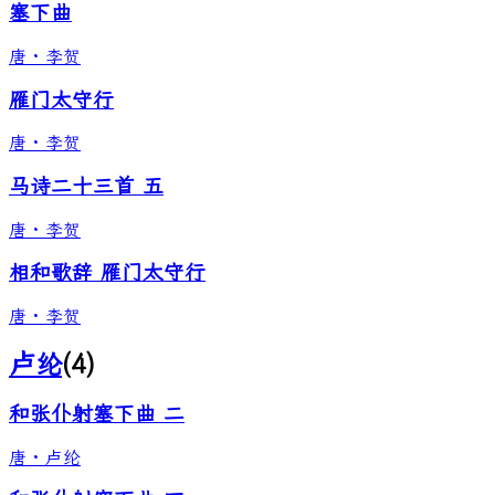
塞下曲
唐
·
李贺
雁门太守行
唐
·
李贺
马诗二十三首 五
唐
·
李贺
相和歌辞 雁门太守行
唐
·
李贺
卢纶
(
4
)
和张仆射塞下曲 二
唐
·
卢纶