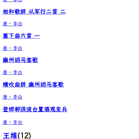
相和歌辞 从军行二首 二
唐
·
李白
塞下曲六首 一
唐
·
李白
幽州胡马客歌
唐
·
李白
横吹曲辞 幽州胡马客歌
唐
·
李白
登邯郸洪波台置酒观发兵
唐
·
李白
王维
(
12
)