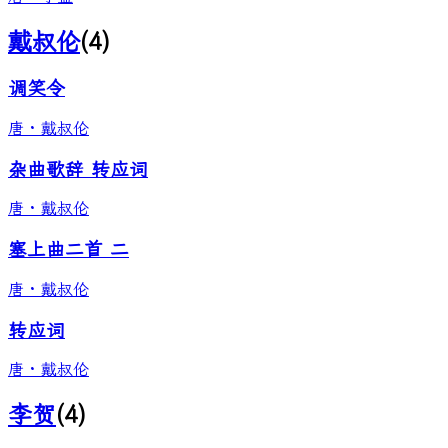
戴叔伦
(
4
)
调笑令
唐
·
戴叔伦
杂曲歌辞 转应词
唐
·
戴叔伦
塞上曲二首 二
唐
·
戴叔伦
转应词
唐
·
戴叔伦
李贺
(
4
)