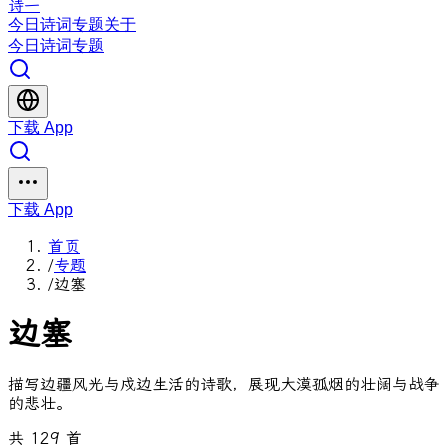
诗一
今日
诗词
专题
关于
今日
诗词
专题
下载 App
下载 App
首页
/
专题
/
边塞
边塞
描写边疆风光与戍边生活的诗歌，展现大漠孤烟的壮阔与战争
的悲壮。
共 129 首