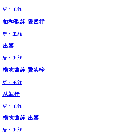
唐
·
王维
相和歌辞 陇西行
唐
·
王维
出塞
唐
·
王维
横吹曲辞 陇头吟
唐
·
王维
从军行
唐
·
王维
横吹曲辞 出塞
唐
·
王维