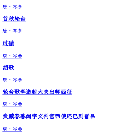
唐
·
岑参
首秋轮台
唐
·
岑参
过碛
唐
·
岑参
胡歌
唐
·
岑参
轮台歌奉送封大夫出师西征
唐
·
岑参
武威春暮闻宇文判官西使还已到晋昌
唐
·
岑参