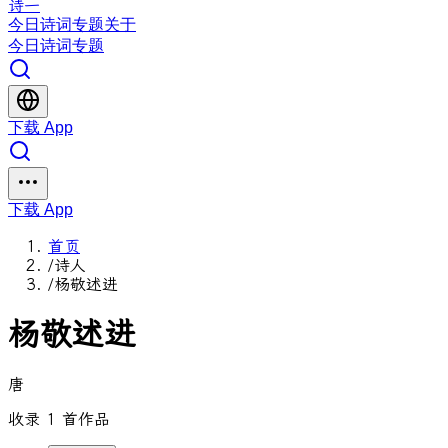
诗一
今日
诗词
专题
关于
今日
诗词
专题
下载 App
下载 App
首页
/
诗人
/
杨敬述进
杨敬述进
唐
收录 1 首作品