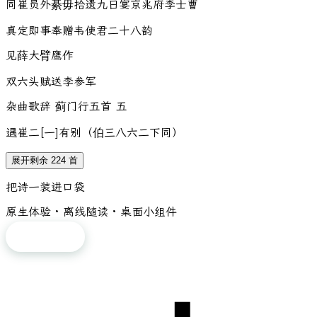
同崔员外綦毋拾遗九日宴京兆府李士曹
真定即事奉赠韦使君二十八韵
见薛大臂鹰作
双六头赋送李参军
杂曲歌辞 蓟门行五首 五
遇崔二[一]有别（伯三八六二下同）
展开剩余 224 首
把诗一装进口袋
原生体验 · 离线随读 · 桌面小组件
免费下载