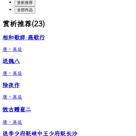
赏析推荐
全部作品
赏析推荐
(
23
)
相和歌辞 燕歌行
唐
·
高适
送魏八
唐
·
高适
除夜作
唐
·
高适
效古赠崔二
唐
·
高适
送李少府贬峡中王少府贬长沙