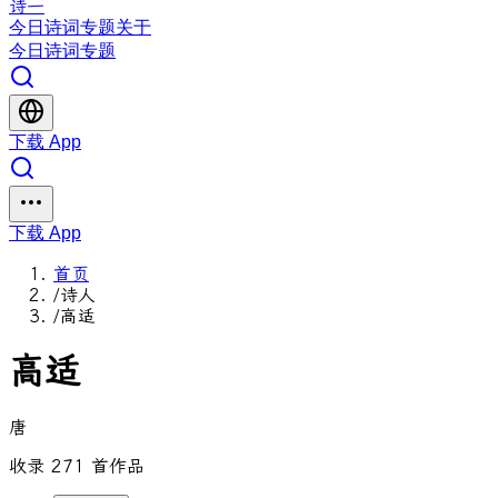
诗一
今日
诗词
专题
关于
今日
诗词
专题
下载 App
下载 App
首页
/
诗人
/
高适
高适
唐
收录 271 首作品