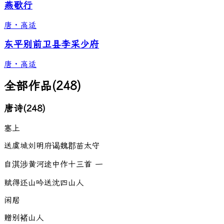
燕歌行
唐
·
高适
东平别前卫县李采少府
唐
·
高适
全部作品
(
248
)
唐诗
(
248
)
塞上
送虞城刘明府谒魏郡苗太守
自淇涉黄河途中作十三首 一
赋得还山吟送沈四山人
闲居
赠别褚山人