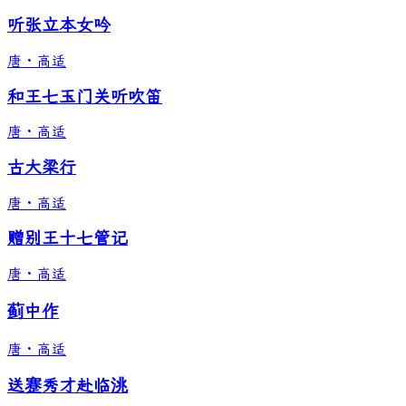
听张立本女吟
唐
·
高适
和王七玉门关听吹笛
唐
·
高适
古大梁行
唐
·
高适
赠别王十七管记
唐
·
高适
蓟中作
唐
·
高适
送蹇秀才赴临洮