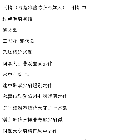
闺情（为落殊蕃陈上相知人） 闺情 四
过卢明府有赠
渔父歌
三君咏 郭代公
又送族姪式颜
同李九士曹观壁画云作
宋中十首 二
途中酬李少府赠别之作
和窦侍御登凉州七级浮图之作
东平旅游奉赠薛太守二十四韵
淇上酬薛三据兼寄郭少府微
同颜六少府旅宦秋中之作