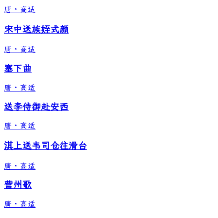
唐
·
高适
宋中送族姪式颜
唐
·
高适
塞下曲
唐
·
高适
送李侍御赴安西
唐
·
高适
淇上送韦司仓往滑台
唐
·
高适
营州歌
唐
·
高适