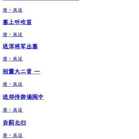
唐
·
高适
塞上听吹笛
唐
·
高适
送浑将军出塞
唐
·
高适
别董大二首 一
唐
·
高适
送郑侍御谪闽中
唐
·
高适
自蓟北归
唐
·
高适