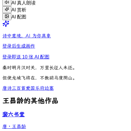
AI 真人朗读
AI 赏析
AI 配图
诗中意境，AI 为你具象
登录后生成画作
登录即送 10 张 AI 配图
秦
时
明
月
汉
时
关
，
万
里
长
征
人
未
还
。
但
使
龙
城
飞
将
在
，
不
教
胡
马
度
阴
山
。
唐诗三百首
爱国
乐府
边塞
王昌龄的其他作品
裴六书堂
唐
·
王昌龄