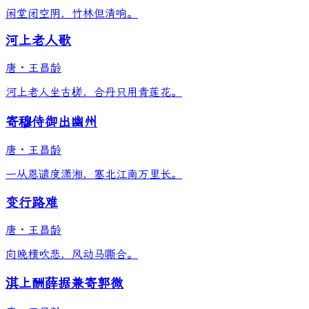
闲堂闭空阴，竹林但清响。
河上老人歌
唐
·
王昌龄
河上老人坐古槎，合丹只用青莲花。
寄穆侍御出幽州
唐
·
王昌龄
一从恩谴度潇湘，塞北江南万里长。
变行路难
唐
·
王昌龄
向晚横吹悲，风动马嘶合。
淇上酬薛据兼寄郭微