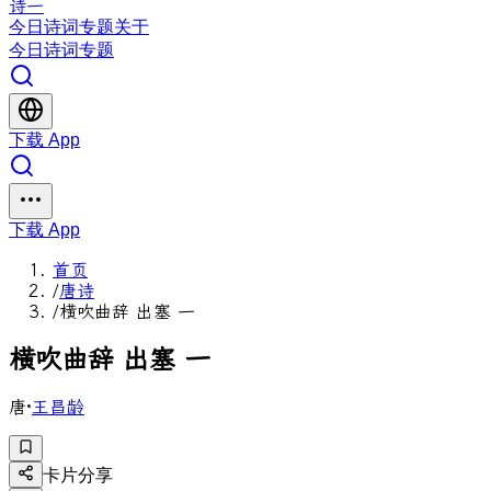
诗一
今日
诗词
专题
关于
今日
诗词
专题
下载 App
下载 App
首页
/
唐诗
/
横吹曲辞 出塞 一
横
吹
曲
辞
出
塞
一
唐
·
王昌龄
卡片分享