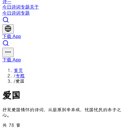
诗一
今日
诗词
专题
关于
今日
诗词
专题
下载 App
下载 App
首页
/
专题
/
爱国
爱国
抒发爱国情怀的诗词，从屈原到辛弃疾，忧国忧民的赤子之
心。
共 78 首