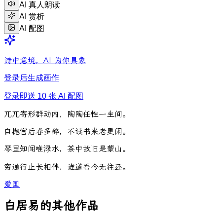
AI 真人朗读
AI 赏析
AI 配图
诗中意境，AI 为你具象
登录后生成画作
登录即送 10 张 AI 配图
兀
兀
寄
形
群
动
内
，
陶
陶
任
性
一
生
间
。
自
抛
官
后
春
多
醉
，
不
读
书
来
老
更
闲
。
琴
里
知
闻
唯
渌
水
，
茶
中
故
旧
是
蒙
山
。
穷
通
行
止
长
相
伴
，
谁
道
吾
今
无
往
还
。
爱国
白居易的其他作品