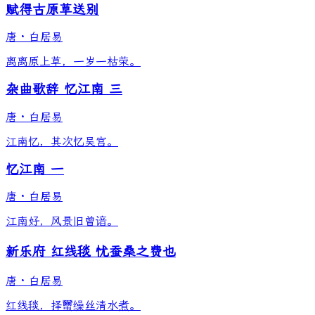
赋得古原草送别
唐
·
白居易
离离原上草，一岁一枯荣。
杂曲歌辞 忆江南 三
唐
·
白居易
江南忆，其次忆吴宫。
忆江南 一
唐
·
白居易
江南好，风景旧曾谙。
新乐府 红线毯 忧蚕桑之费也
唐
·
白居易
红线毯，择蠒缲丝清水煮。