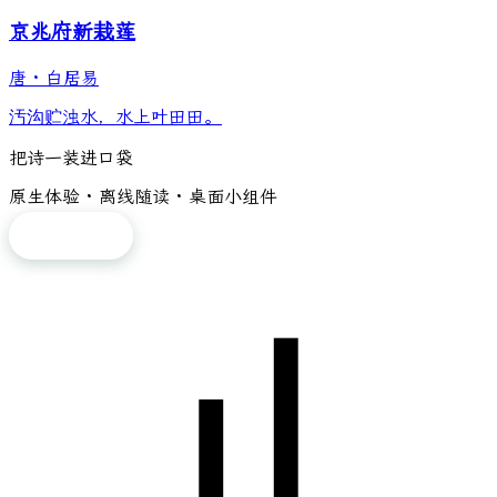
京兆府新栽莲
唐
·
白居易
汚沟贮浊水，水上叶田田。
把诗一装进口袋
原生体验 · 离线随读 · 桌面小组件
免费下载