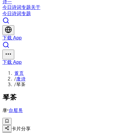
诗一
今日
诗词
专题
关于
今日
诗词
专题
下载 App
下载 App
首页
/
唐诗
/
琴茶
琴
茶
唐
·
白居易
卡片分享