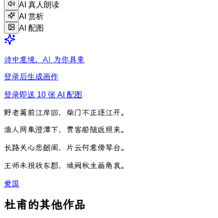
AI 真人朗读
AI 赏析
AI 配图
诗中意境，AI 为你具象
登录后生成画作
登录即送 10 张 AI 配图
野
老
篱
前
江
岸
回
，
柴
门
不
正
逐
江
开
。
渔
人
网
集
澄
潭
下
，
贾
客
船
随
返
照
来
。
长
路
关
心
悲
劒
阁
，
片
云
何
意
傍
琴
台
。
王
师
未
报
收
东
郡
，
城
阙
秋
生
画
角
哀
。
爱国
杜甫的其他作品