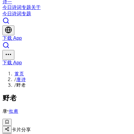
诗一
今日
诗词
专题
关于
今日
诗词
专题
下载 App
下载 App
首页
/
唐诗
/
野老
野
老
唐
·
杜甫
卡片分享