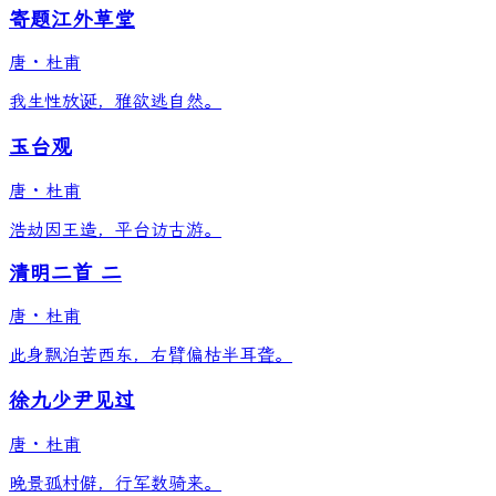
寄题江外草堂
唐
·
杜甫
我生性放诞，雅欲逃自然。
玉台观
唐
·
杜甫
浩劫因王造，平台访古游。
清明二首 二
唐
·
杜甫
此身飘泊苦西东，右臂偏枯半耳聋。
徐九少尹见过
唐
·
杜甫
晚景孤村僻，行军数骑来。