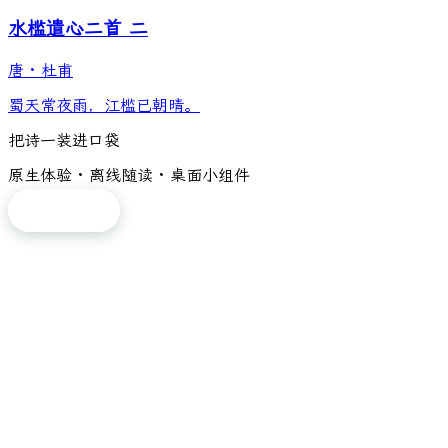
水槛遣心二首 二
唐
·
杜甫
蜀天常夜雨，江槛已朝晴。
把诗一装进口袋
原生体验 · 离线随读 · 桌面小组件
免费下载