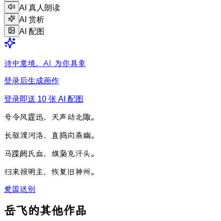
AI 真人朗读
AI 赏析
AI 配图
诗中意境，AI 为你具象
登录后生成画作
登录即送 10 张 AI 配图
号
令
风
霆
迅
，
天
声
动
北
陬
。
长
驱
渡
河
洛
，
直
捣
向
燕
幽
。
马
蹀
阏
氏
血
，
旗
枭
克
汗
头
。
归
来
报
明
主
，
恢
复
旧
神
州
。
爱国
送别
岳飞的其他作品