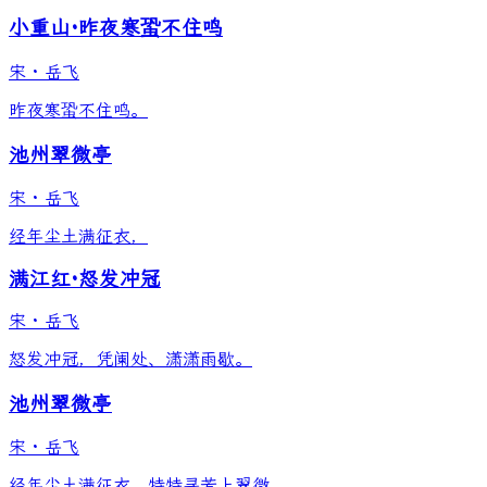
小重山·昨夜寒蛩不住鸣
宋
·
岳飞
昨夜寒蛩不住鸣。
池州翠微亭
宋
·
岳飞
经年尘土满征衣，
满江红·怒发冲冠
宋
·
岳飞
怒发冲冠，凭阑处、潇潇雨歇。
池州翠微亭
宋
·
岳飞
经年尘土满征衣，特特寻芳上翠微。