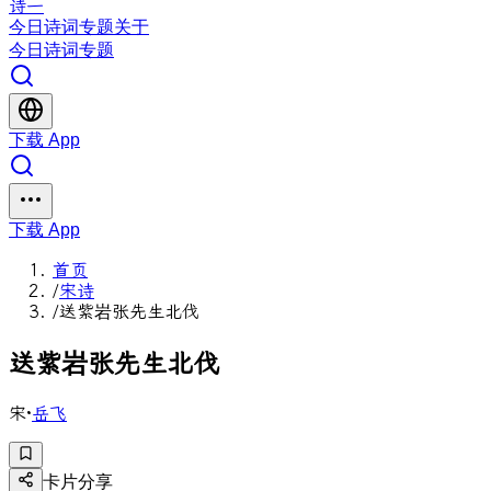
诗一
今日
诗词
专题
关于
今日
诗词
专题
下载 App
下载 App
首页
/
宋诗
/
送紫岩张先生北伐
送
紫
岩
张
先
生
北
伐
宋
·
岳飞
卡片分享