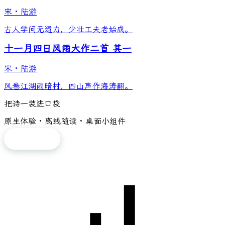
宋
·
陆游
古人学问无遗力，少壮工夫老始成。
十一月四日风雨大作二首 其一
宋
·
陆游
风卷江湖雨暗村，四山声作海涛翻。
把诗一装进口袋
原生体验 · 离线随读 · 桌面小组件
免费下载