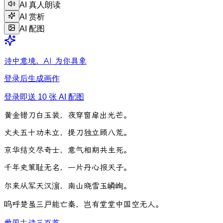
AI 真人朗读
AI 赏析
AI 配图
诗中意境，AI 为你具象
登录后生成画作
登录即送 10 张 AI 配图
黄
金
错
刀
白
玉
装
，
夜
穿
窗
扉
出
光
芒
。
丈
夫
五
十
功
未
立
，
提
刀
独
立
顾
八
荒
。
京
华
结
交
尽
奇
士
，
意
气
相
期
共
生
死
。
千
年
史
策
耻
无
名
，
一
片
丹
心
报
天
子
。
尔
来
从
军
天
汉
濵
，
南
山
晓
雪
玉
嶙
峋
。
呜
呼
楚
虽
三
戸
能
亡
秦
，
岂
有
堂
堂
中
国
空
无
人
。
爱国
古诗三百首