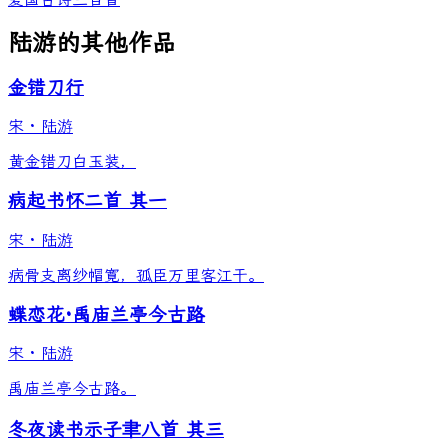
陆游的其他作品
金错刀行
宋
·
陆游
黄金错刀白玉装，
病起书怀二首 其一
宋
·
陆游
病骨支离纱帽寛，孤臣万里客江干。
蝶恋花·禹庙兰亭今古路
宋
·
陆游
禹庙兰亭今古路。
冬夜读书示子聿八首 其三