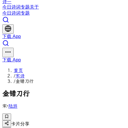
诗一
今日
诗词
专题
关于
今日
诗词
专题
下载 App
下载 App
首页
/
宋诗
/
金错刀行
金
错
刀
行
宋
·
陆游
卡片分享