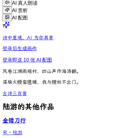
AI 真人朗读
AI 赏析
AI 配图
诗中意境，AI 为你具象
登录后生成画作
登录即送 10 张 AI 配图
风
卷
江
湖
雨
暗
村
，
四
山
声
作
海
涛
翻
。
溪
柴
火
輭
蛮
氊
暖
，
我
与
狸
奴
不
出
门
。
古诗三百首
陆游的其他作品
金错刀行
宋
·
陆游