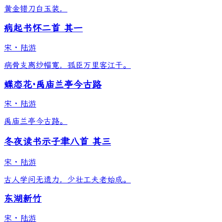
黄金错刀白玉装，
病起书怀二首 其一
宋
·
陆游
病骨支离纱帽寛，孤臣万里客江干。
蝶恋花·禹庙兰亭今古路
宋
·
陆游
禹庙兰亭今古路。
冬夜读书示子聿八首 其三
宋
·
陆游
古人学问无遗力，少壮工夫老始成。
东湖新竹
宋
·
陆游