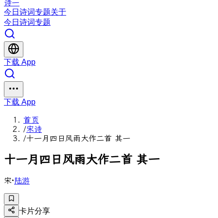
诗一
今日
诗词
专题
关于
今日
诗词
专题
下载 App
下载 App
首页
/
宋诗
/
十一月四日风雨大作二首 其一
十
一
月
四
日
风
雨
大
作
二
首
其
一
宋
·
陆游
卡片分享