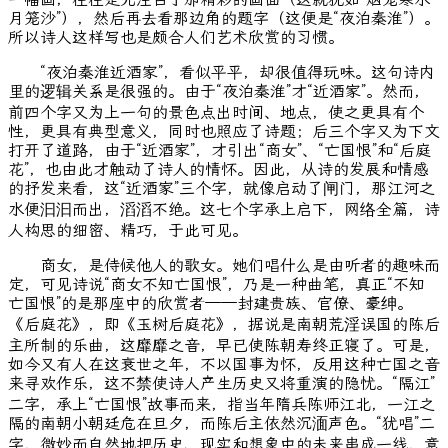
月笼沙”），然后再去看那边角的题字（这便是“夜泊秦淮”）。
所以诗人这样写也是颇合人们艺术欣赏的习惯。
“夜泊秦淮近酒家”，看似平平，却很值得玩味。这句诗内
里的逻辑关系是很强的。由于“夜泊秦淮”才“近酒家”。然而，
前四个字又为上一句的景色点出时间、地点，使之更具有个
性，更具有典型意义，同时也照应了诗题；后三个字又为下文
打开了道路，由于“近酒家”，才引出“商女”、“亡国恨”和“后庭
花”，也由此才触动了诗人的情怀。因此，从诗的发展和情感
的抒发来看，这“近酒家”三个字，就像启动了闸门，那江河之
水便汩汩而出，滔滔不绝。这七个字承上启下，网络全篇，诗
人构思的细密、精巧，于此可见。
商女，是侍候他人的歌女。她们唱什么是由听者的趣味而
定，可见诗说“商女不知亡国恨”，乃是一种曲笔，真正“不知
亡国恨”的是那座中的欣赏者——封建贵族、官僚、豪绅。
《后庭花》，即《玉树后庭花》，据说是南朝荒淫误国的陈后
主所制的乐曲，这靡靡之音，早已使陈朝寿终正寝了。可是，
如今又有人在这衰世之年，不以国事为怀，反用这种亡国之音
来寻欢作乐，这不禁使诗人产生历史又将重演的隐忧。“隔江”
二字，承上“亡国恨”故事而来，指当年隋兵陈师江北，一江之
隔的南朝小朝廷危在旦夕，而陈后主依然沉湎声色。“犹唱”二
字，微妙而自然地把历史、现实和想象中的未来串成一线，意