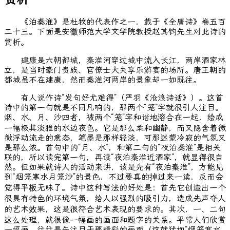
《泊秦淮》是杜牧的代表作之一，载于《全唐诗》卷五百
二十三。下面是安徽师范大学文学院教授赵其钧先生对此诗的
赏析。
建康是六朝都城，秦淮河穿过城中流入长江，两岸酒家林
立，是当时豪门贵族、官僚士大夫享乐游宴的场所。唐王朝的
都城虽不在建康，然而秦淮河两岸的景象却一如既往。
有人说作诗“发句好尤难得”（严羽《沧浪诗话》）。这首
诗中的第一句就是不同凡响的，那两个“笼”字就很引人注目。
烟、水、月、沙四者，被两个“笼”字和谐地溶合在一起，绘成
一幅极其淡雅的水边夜色。它是那么柔和幽静，而又隐含着微
微浮动流走的意态，笔墨是那样轻淡，可那迷蒙冷寂的气氛又
是那么浓。首句中的“月、水”，和第二句的“夜泊秦淮”是相关
联的，所以读完第一句，再读“夜泊秦淮近酒家”，就显得很自
然。但如果就诗人的活动来讲，该是先有“夜泊秦淮”，方能见
到“烟笼寒水月笼沙”的景色，不过要真的掉过来一读，反而会
觉得平板无味了。诗中这种写法的好处是：首先它创造出一个
很具有特色的环境气氛，给人以强烈的吸引力，造成先声夺人
的艺术效果，这是很符合艺术表现的要求的。其次，一、二句
这么处理，就很像一幅画的画面和题字的关系。平常人们欣赏
一幅画，往往是先注目于那精彩的画面（这就犹如“烟笼寒水