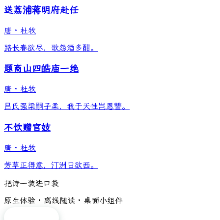
送荔浦蒋明府赴任
唐
·
杜牧
路长春欲尽，歌怨酒多酣。
题商山四皓庙一绝
唐
·
杜牧
吕氏强梁嗣子柔，我于天性岂恩讐。
不饮赠官妓
唐
·
杜牧
芳草正得意，汀洲日欲西。
把诗一装进口袋
原生体验 · 离线随读 · 桌面小组件
免费下载