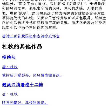
味深长。“商女不知亡国恨，隔江犹唱《后庭花》”，于婉曲轻
利的风调之中，表现出辛辣的讽刺，深沉的悲痛，无限的感
慨，堪称“绝唱”。这两句表达了较为清醒的封建知识分子对国
事怀抱隐忧的心境，又反映了官僚贵族正以声色歌舞、纸醉金
迷的生活来填补他们腐朽而空虚的灵魂，而这正是衰败的晚唐
现实生活中两个不同侧面的写照。
唐诗三百首
爱国
初中古诗
咏史怀古
杜牧的其他作品
柳绝句
唐
·
杜牧
数树新开翠影齐，倚风情态被春迷。
题吴兴消暑楼十二韵
唐
·
杜牧
晴日登攀好，危楼物象饶。