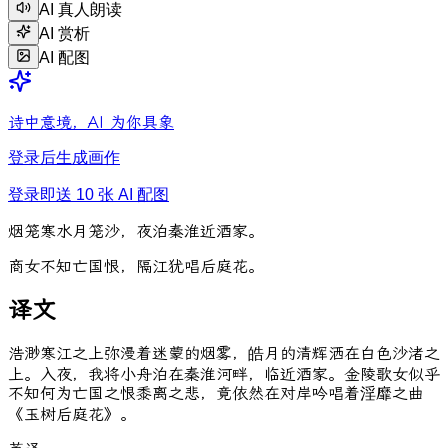
AI 真人朗读
AI 赏析
AI 配图
诗中意境，AI 为你具象
登录后生成画作
登录即送 10 张 AI 配图
烟
笼
寒
水
月
笼
沙
，
夜
泊
秦
淮
近
酒
家
。
商
女
不
知
亡
国
恨
，
隔
江
犹
唱
后
庭
花
。
译文
浩渺寒江之上弥漫着迷蒙的烟雾，皓月的清辉洒在白色沙渚之
上。入夜，我将小舟泊在秦淮河畔，临近酒家。金陵歌女似乎
不知何为亡国之恨黍离之悲，竟依然在对岸吟唱着淫靡之曲
《玉树后庭花》。