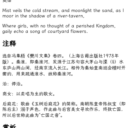
英译
Mist veils the cold stream, and moonlight the sand, as I
moor in the shadow of a river-tavern,
Where girls, with no thought of a perished Kingdom,
gaily echo a song of courtyard flowers.
注释
选自冯集梧《樊川文集》卷四。（上海古籍出版社1978年
版）。秦淮，即秦淮河，发源于江苏句容大茅山与溧（lì）水
东庐山两山间，经南京流入长江。相传为秦始皇南巡会稽时开
凿的，用来疏通淮水，故称秦淮河。
泊：停泊。
商女：以卖唱为生的歌女。
后庭花：歌曲《玉树后庭花》的简称。南朝陈皇帝陈叔宝（即
陈后主）溺于声色，作此曲与后宫美女寻欢作乐，终致亡国，
所以后世称此曲为“亡国之音”。
赏析