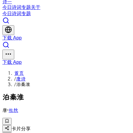
诗一
今日
诗词
专题
关于
今日
诗词
专题
下载 App
下载 App
首页
/
唐诗
/
泊秦淮
泊
秦
淮
唐
·
杜牧
卡片分享