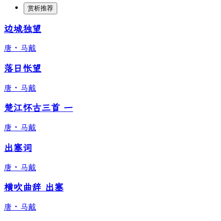
赏析推荐
边城独望
唐
·
马戴
落日怅望
唐
·
马戴
楚江怀古三首 一
唐
·
马戴
出塞词
唐
·
马戴
横吹曲辞 出塞
唐
·
马戴