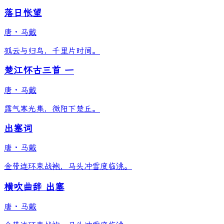
落日怅望
唐
·
马戴
孤云与归鸟，千里片时间。
楚江怀古三首 一
唐
·
马戴
露气寒光集，微阳下楚丘。
出塞词
唐
·
马戴
金带连环束战袍，马头冲雪度临洮。
横吹曲辞 出塞
唐
·
马戴