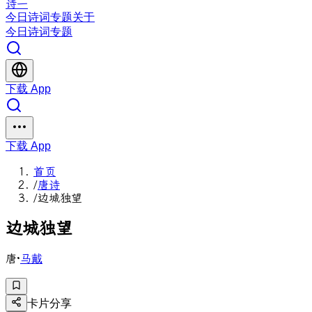
诗一
今日
诗词
专题
关于
今日
诗词
专题
下载 App
下载 App
首页
/
唐诗
/
边城独望
边
城
独
望
唐
·
马戴
卡片分享