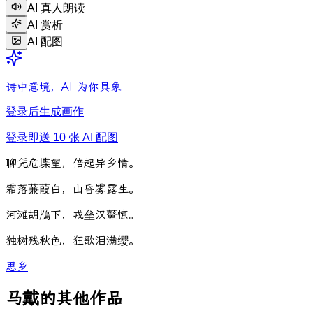
AI 真人朗读
AI 赏析
AI 配图
诗中意境，AI 为你具象
登录后生成画作
登录即送 10 张 AI 配图
聊
凭
危
堞
望
，
倍
起
异
乡
情
。
霜
落
蒹
葭
白
，
山
昏
雾
露
生
。
河
滩
胡
鴈
下
，
戎
垒
汉
鼙
惊
。
独
树
残
秋
色
，
狂
歌
泪
满
缨
。
思乡
马戴的其他作品