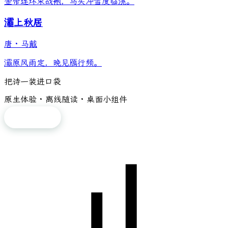
金带连环束战袍，马头冲雪度临洮。
灞上秋居
唐
·
马戴
灞原风雨定，晚见鴈行频。
把诗一装进口袋
原生体验 · 离线随读 · 桌面小组件
免费下载